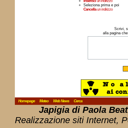
Inserisci
un indirizzo
Seleziona prima e poi
Cancella
un indirizzo
Scrivi, 
alla pagina che
Homepage
Meteo
Web News
Cerca
Japigia di Paola Bea
Realizzazione siti Internet, P