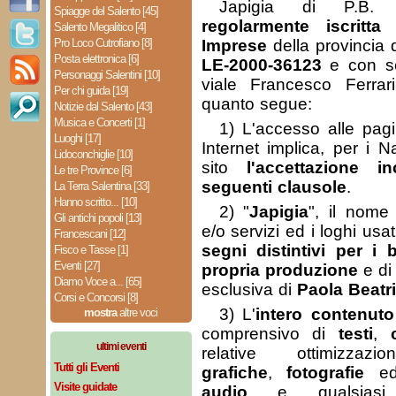
Japigia di P.B.
Spiagge del Salento [45]
regolarmente iscritta
Salento Megalitico [4]
Pro Loco Cutrofiano [8]
Imprese
della provincia
Posta elettronica [6]
LE-2000-36123
e con se
Personaggi Salentini [10]
viale Francesco Ferra
Per chi guida [19]
quanto segue:
Notizie dal Salento [43]
Musica e Concerti [1]
1) L'accesso alle pagi
Luoghi [17]
Internet implica, per i Na
Lidoconchiglie [10]
sito
l'accettazione i
Le tre Province [6]
seguenti clausole
.
La Terra Salentina [33]
Hanno scritto... [10]
2) "
Japigia
", il nome 
Gli antichi popoli [13]
e/o servizi ed i loghi usa
Francescani [12]
segni distintivi per i 
Fisco e Tasse [1]
Eventi [27]
propria produzione
e di 
Diamo Voce a... [65]
esclusiva di
Paola Beatr
Corsi e Concorsi [8]
3) L'
intero contenut
mostra
altre voci
comprensivo di
testi
,
ultimi eventi
relative ottimizzaz
Tutti gli Eventi
grafiche
,
fotografie
e
Visite guidate
audio
e qualsiasi a