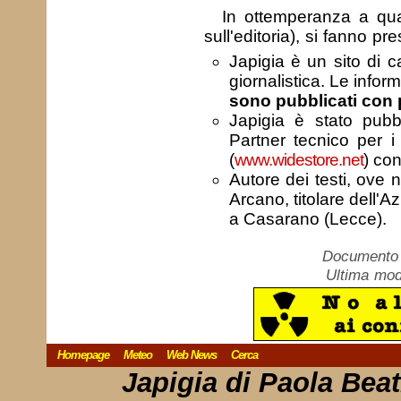
In ottemperanza a qua
sull'editoria), si fanno pr
Japigia è un sito di 
giornalistica. Le infor
sono pubblicati con 
Japigia è stato pub
Partner tecnico per i 
(
www.widestore.net
) con
Autore dei testi, ove 
Arcano, titolare dell'Az
a Casarano (Lecce).
Documento c
Ultima mod
Homepage
Meteo
Web News
Cerca
Japigia di Paola Bea