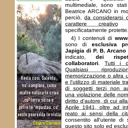
multimediale, sono stat
Beatrice ARCANO in m
perciò,
da considerarsi 
carattere creativo
e,
specificatamente protette
4) I contenuti di
www.
sono di
esclusiva pr
Japigia di P. B. Arcano
indicato,
dei rispe
collaboratori
.
Tutti i d
Qualsiasi riproduzio
memorizzazione o altra ut
e l'utilizzo di materiale tr
di soggetti terzi non aut
una violazione delle nor
diritto d'autore, di cui a
Aprile 1941, oltre ad int
reato ai sensi della ci
consentito all'utente di
questo sito solo ed escl