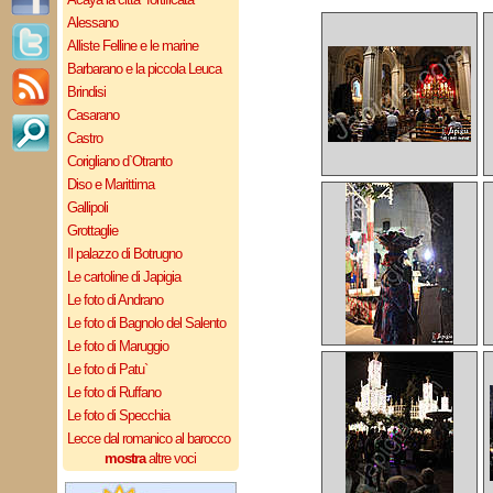
Alessano
Alliste Felline e le marine
Barbarano e la piccola Leuca
Brindisi
Casarano
Castro
Corigliano d`Otranto
Diso e Marittima
Gallipoli
Grottaglie
Il palazzo di Botrugno
Le cartoline di Japigia
Le foto di Andrano
Le foto di Bagnolo del Salento
Le foto di Maruggio
Le foto di Patu`
Le foto di Ruffano
Le foto di Specchia
Lecce dal romanico al barocco
mostra
altre voci