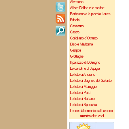
Alessano
Alliste Felline e le marine
Barbarano e la piccola Leuca
Brindisi
Casarano
Castro
Corigliano d`Otranto
Diso e Marittima
Gallipoli
Grottaglie
Il palazzo di Botrugno
Le cartoline di Japigia
Le foto di Andrano
Le foto di Bagnolo del Salento
Le foto di Maruggio
Le foto di Patu`
Le foto di Ruffano
Le foto di Specchia
Lecce dal romanico al barocco
mostra
altre voci