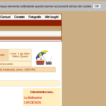
unque elemento sottostante questo banner acconsenti all'uso dei cookie.
Comuni
Contatto
Fotografie
Altri luoghi
Luna: 1 gg dopo
tire
Ultimo Quarto
senza amici.
ento moderato), press. 1003 hPa
3 documenti a caso...
La distribuzione
CAR DESIGN