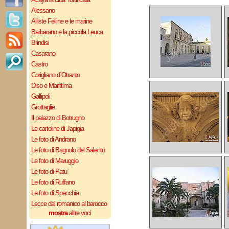
Alessano
Alliste Felline e le marine
Barbarano e la piccola Leuca
Brindisi
Casarano
Castro
Corigliano d`Otranto
Diso e Marittima
Gallipoli
Grottaglie
Il palazzo di Botrugno
Le cartoline di Japigia
Le foto di Andrano
Le foto di Bagnolo del Salento
Le foto di Maruggio
Le foto di Patu`
Le foto di Ruffano
Le foto di Specchia
Lecce dal romanico al barocco
mostra
altre voci