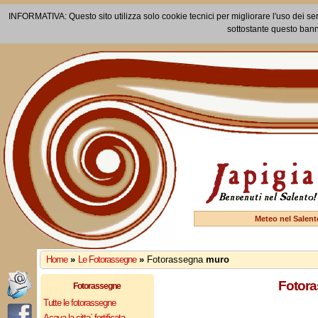
INFORMATIVA: Questo sito utilizza solo cookie tecnici per migliorare l'uso dei ser
sottostante questo bann
Meteo nel Salent
Home
»
Le Fotorassegne
»
Fotorassegna
muro
Fotora
Fotorassegne
Tutte le fotorassegne
Acaya la citta` fortificata