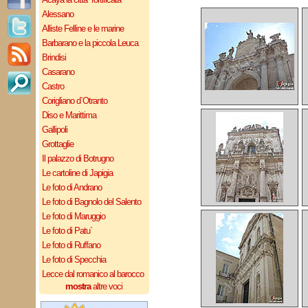
Alessano
Alliste Felline e le marine
Barbarano e la piccola Leuca
Brindisi
Casarano
Castro
Corigliano d`Otranto
Diso e Marittima
Gallipoli
Grottaglie
Il palazzo di Botrugno
Le cartoline di Japigia
Le foto di Andrano
Le foto di Bagnolo del Salento
Le foto di Maruggio
Le foto di Patu`
Le foto di Ruffano
Le foto di Specchia
Lecce dal romanico al barocco
mostra
altre voci