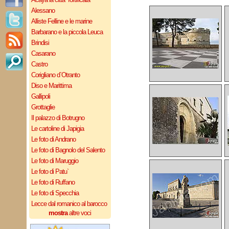
Alessano
Alliste Felline e le marine
Barbarano e la piccola Leuca
Brindisi
Casarano
Castro
Corigliano d`Otranto
Diso e Marittima
Gallipoli
Grottaglie
Il palazzo di Botrugno
Le cartoline di Japigia
Le foto di Andrano
Le foto di Bagnolo del Salento
Le foto di Maruggio
Le foto di Patu`
Le foto di Ruffano
Le foto di Specchia
Lecce dal romanico al barocco
mostra
altre voci