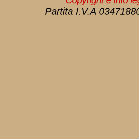
Copyright e info l
Partita I.V.A 034718