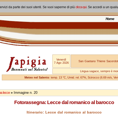
ervizi da parte dei suoi utenti. Se vuoi saperne di più
clicca qui
. Se accedi a un qual
Home
Venerdì
San Gaetano Thiene Sacerdot
7 Ago 2026
Lingua sagace, sempre è mo
Meteo nel Salento
: temp. 13 °C, Umid. rel. 67%, Scirocco (6.69 m/s, V
a lecce
»
Immagine n. 20
Fotorassegna: Lecce dal romanico al barocco
Itinerario: Lecce dal romanico al barocco