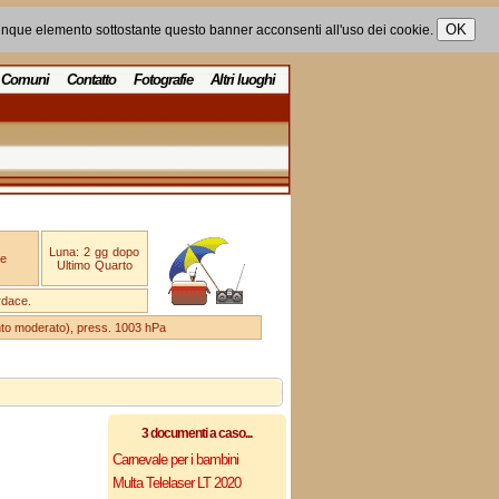
unque elemento sottostante questo banner acconsenti all'uso dei cookie.
Comuni
Contatto
Fotografie
Altri luoghi
Luna: 2 gg dopo
e
Ultimo Quarto
rdace.
ento moderato), press. 1003 hPa
3 documenti a caso...
Carnevale per i bambini
Multa Telelaser LT 2020