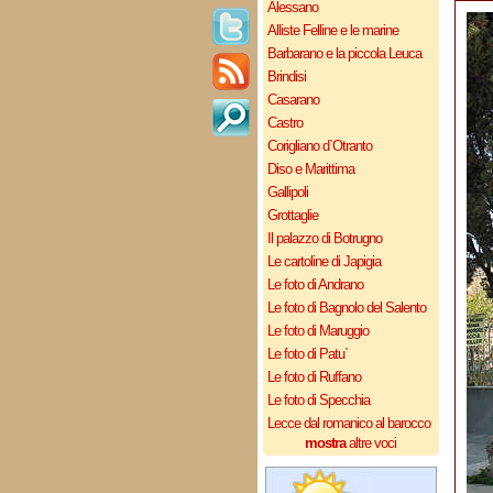
Alessano
Alliste Felline e le marine
Barbarano e la piccola Leuca
Brindisi
Casarano
Castro
Corigliano d`Otranto
Diso e Marittima
Gallipoli
Grottaglie
Il palazzo di Botrugno
Le cartoline di Japigia
Le foto di Andrano
Le foto di Bagnolo del Salento
Le foto di Maruggio
Le foto di Patu`
Le foto di Ruffano
Le foto di Specchia
Lecce dal romanico al barocco
mostra
altre voci