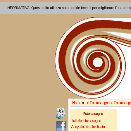
INFORMATIVA: Questo sito utilizza solo cookie tecnici per migliorare l'uso dei s
Home
»
Le Fotorassegne
»
Fotorassegn
Fotorassegne
Tutte le fotorassegne
Acaya la citta` fortificata