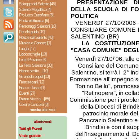
PRESENTAZIONE D
Spiagge del Salento [45]
DELLA SCUOLA DI FO
Salento Megalitico [4]
Pro Loco Cutrofiano [8]
POLITICA
Posta elettronica [6]
VENERDI' 27/10/2006 
Personaggi Salentini [10]
CONSILIARE COMUNE 
Per chi guida [19]
SALENTINO (BR)
Notizie dal Salento [43]
LA COSTITUZION
Musica e Concerti [1]
Luoghi [17]
"CASA COMUNE" DEGLI
Lidoconchiglie [10]
Venerdì 27/10/’06, alle o
Le tre Province [6]
Consiliare del Comune
La Terra Salentina [33]
Hanno scritto... [10]
Salentino, si terrà il 2° i
Gli antichi popoli [13]
Formazione all’impegno so
Francescani [12]
Tonino Bello", promossa
Fisco e Tasse [1]
"Retinopera", in coll
Eventi [27]
Diamo Voce a... [65]
Commissione per i problemi
Corsi e Concorsi [8]
della Diocesi di Brindi
mostra
altre voci
patrocinio morale de
Pancrazio Salentino e 
ultimi eventi
Brindisi e con il sup
Tutti gli Eventi
dell’Insegnamento di Dot
Visite guidate