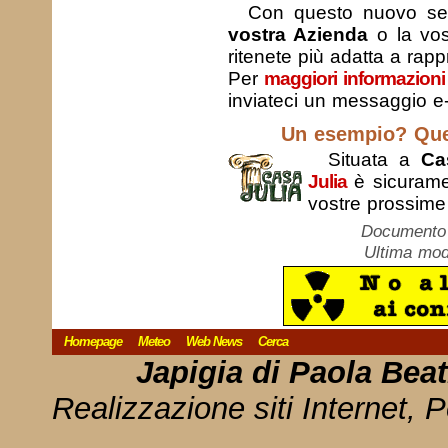
Con questo nuovo servi
vostra Azienda
o la vo
ritenete più adatta a rappr
Per
maggiori informazioni
inviateci un messaggio e-
Un esempio? Ques
Situata a
Ca
Julia
è sicurame
vostre prossim
Documento c
Ultima mod
Homepage
Meteo
Web News
Cerca
Japigia di Paola Bea
Realizzazione siti Internet, P