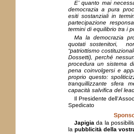
E’ quanto mai necessar
democrazia a pura proce
esiti sostanziali in ter
partecipazione respons
termini di equilibrio tra i p
Ma la democrazia pro
quotati sostenitori, n
“patriottismo costituzio
Dossetti), perché nessun
procedura un sistema di 
pena coinvolgersi e app
proprio questo: spoliticiz
tranquillizzante sfera 
capacità salvifica del lea
Il Presidente dell’Asso
Spedicato
Sponso
Japigia
da la possibili
la
pubblicità della vostra