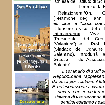
Chiesa dell’Istituto di S
Lorenzo da Br
Relazionerà
l’On. 
(Testimone degli anni
edificata la “casa comu
Difensore civico della 
Interverranno
: l'Avv.
(Presidente del Cent
“Valesium”) e il Prof
(Sindaco del Comune
Salentino).
Introdurrà
la
Grasso dell’Associa
Salento".
Il seminario di studi 
Repubblicana, rappresenta 
da essa per costruire il fu
E’ un’esortazione a vivere
ancora che come forma
sistema di vita secondo 
sentirsi estraneo nella