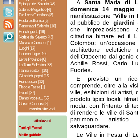
A
Santa Maria di 
Spiagge del Salento [45]
domenica 14 maggio
Salento Megalitico [4]
Pro Loco Cutrofiano [8]
manifestazione "
Ville in
Posta elettronica [6]
al pubblico dei
giardini 
Personaggi Salentini [10]
che impreziosiscono a
Per chi guida [19]
cittadina bimare ed il 
Notizie dal Salento [43]
Colombo: un'occasione
Musica e Concerti [1]
Luoghi [17]
architetture eclettiche 
Lidoconchiglie [10]
dell'Ottocento dal genio
Le tre Province [6]
Achille Rossi, Carlo Lu
La Terra Salentina [33]
Fuortes.
Hanno scritto... [10]
Gli antichi popoli [13]
E' previsto un ri
Francescani [12]
comprende, oltre alla visi
Fisco e Tasse [1]
ville, esibizioni di artisti
Eventi [27]
Diamo Voce a... [65]
prodotti tipici locali, film
Corsi e Concorsi [8]
moda, con l'intento di te
mostra
altre voci
di rendere le ville di Sa
patrimonio artistic
ultimi eventi
salvaguardare.
Tutti gli Eventi
Le Ville in Festa di L
Visite guidate