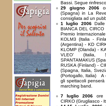
Bassi. Segue rinfresc
29 giugno 2006
or
(Spagna) in La Reve
consigliata ad un pubb
1 luglio 2006
Dalle
BIANCA DEL CIRC
Premio Internazionale 
KOLM3 (Italia - Fin
(Argentina) - KD CI
KLOMP (Olanda) - KA
VLEO' (Italia,
SPANTAMAKUS (Spagna
RUSKA (Finland) -
(Spagna, Italia, Sv
(Portogallo, Italia) A
gli spettacoli penser
marching band.
7 luglio 2006
ore 
CIRKO (Grugliasco - Ita