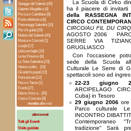
La Scuola di Cirko dir
Spiagge del Salento [45]
ha il piacere di invitar
Salento Megalitico [4]
Pro Loco Cutrofiano [8]
della RASSEGNA IN
Posta elettronica [6]
CIRCO CONTEMPORA
Personaggi Salentini [10]
CIRCO/AU FIL DU CIR
Per chi guida [19]
AGOSTO 2006 PARC
Notizie dal Salento [43]
SERRE VIA TIZIA
Musica e Concerti [1]
Luoghi [17]
GRUGLIASCO
Lidoconchiglie [10]
Con l'occasione potra
Le tre Province [6]
sede della Scuola all
La Terra Salentina [33]
Hanno scritto... [10]
Culturale Le Serre di G
Gli antichi popoli [13]
spettacoli sono ad ingres
Francescani [12]
22-23 giugno 2
Fisco e Tasse [1]
Eventi [27]
ARCIPELAGO CIRCO
Diamo Voce a... [65]
Cuba) in Tesoro
Corsi e Concorsi [8]
29 giugno 2006
ore 
mostra
altre voci
Parco culturale Le
INCONTRO DIBATTITO 
ultimi eventi
Contemporaneo "T
Tutti gli Eventi
tradizione" Sarà pre
Visite guidate