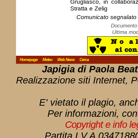
Grugliasco, in collabor
Stratta e Zelig
Comunicato segnalato 
Documento c
Ultima mod
Homepage
Meteo
Web News
Cerca
Japigia di Paola Bea
Realizzazione siti Internet, P
E' vietato il plagio, anc
Per informazioni, con
Copyright e info l
Partita I.V.A 034718