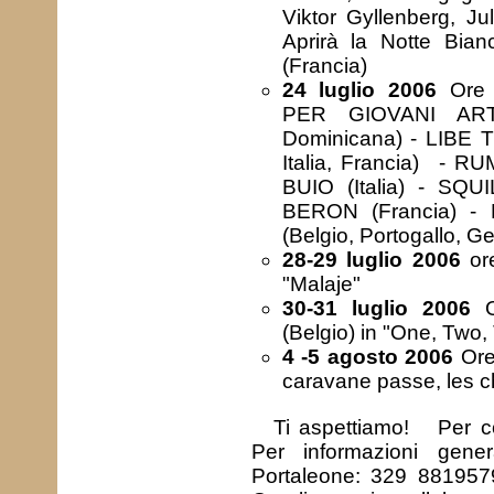
Viktor Gyllenberg, J
Aprirà la Notte Bia
(Francia)
24 luglio 2006
Ore
PER GIOVANI ART
Dominicana) - LIBE T
Italia, Francia) - 
BUIO (Italia) - SQUIL
BERON (Francia) -
(Belgio, Portogallo, G
28-29 luglio 2006
or
"Malaje"
30-31 luglio 2006
O
(Belgio) in "One, Two, 
4 -5 agosto 2006
Ore
caravane passe, les c
Ti aspettiamo! Per c
Per informazioni gene
Portaleone: 329 8819579I