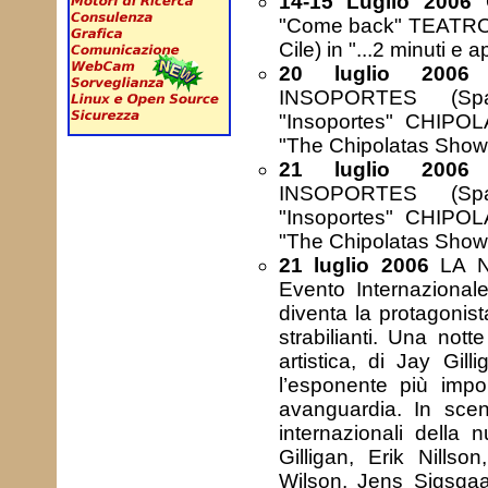
14-15 Luglio 2006
O
"Come back" TEATRO
Cile) in "...2 minuti e 
20 luglio 2006
o
INSOPORTES (Spag
"Insoportes" CHIPOLA
"The Chipolatas Show
21 luglio 2006
o
INSOPORTES (Spag
"Insoportes" CHIPOLA
"The Chipolatas Show
21 luglio 2006
LA N
Evento Internazionale
diventa la protagonist
strabilianti. Una not
artistica, di Jay Gill
l’esponente più impo
avanguardia. In scena
internazionali della 
Gilligan, Erik Nill
Wilson, Jens Sigsga