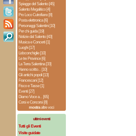
Spiagge del Salento [45]
Salento Megalitico [4]
Pro Loco Cutrofiano [8]
Posta elettronica [6]
Personaggi Salentini [10]
Per chi guida [19]
Notizie dal Salento [43]
Musica e Concerti [1]
Luoghi [17]
Lidoconchiglie [10]
Le tre Province [6]
La Terra Salentina [33]
Hanno scritto... [10]
Gli antichi popoli [13]
Francescani [12]
Fisco e Tasse [1]
Eventi [27]
Diamo Voce a... [65]
Corsi e Concorsi [8]
mostra
altre voci
ultimi eventi
Tutti gli Eventi
Visite guidate