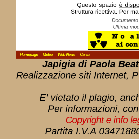
Questo spazio
è dispo
Struttura ricettiva. Per m
Documento c
Ultima mod
Homepage
Meteo
Web News
Cerca
Japigia di Paola Bea
Realizzazione siti Internet, P
E' vietato il plagio, anc
Per informazioni, con
Copyright e info l
Partita I.V.A 034718