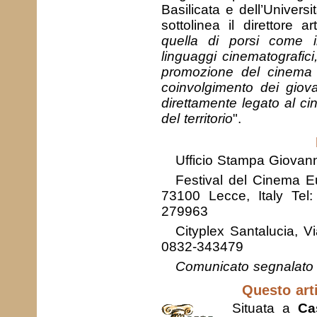
Basilicata e dell’Universi
sottolinea il direttore a
quella di porsi come int
linguaggi cinematografic
promozione del cinema e
coinvolgimento dei giov
direttamente legato al ci
del territorio
".
Ufficio Stampa Giovann
Festival del Cinema E
73100 Lecce, Italy Te
279963
Cityplex Santalucia, 
0832-343479
Comunicato segnalato 
Questo arti
Situata a
Ca