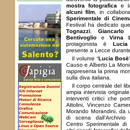
mostra fotografica
e 
alcuni film
, in collabor
Sperimentale di Cinema
Festival ha dedicato qu
Tognazzi
,
Giancarlo 
Bentivoglio
e
Virna L
protagonista è
Luci
presente a Lecce durante 
Il volume “
Lucia Bosè
Causo e Alberto La Monic
rappresenta la prima monog
sulla diva italiana.
Il corpo centrale del li
ampia intervista original
interventi critici che po
Attolini, Vincenzo Camer
Morando Morandini, da u
di scena dall’Archivio
Centro Sperimentale di 