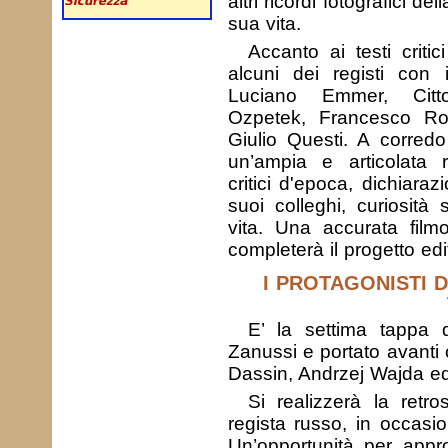
altri ricordi fotografici de
sua vita.
Accanto ai testi critic
alcuni dei registi con 
Luciano Emmer, Citt
Ozpetek, Francesco Rosi,
Giulio Questi. A corred
un’ampia e articolata r
critici d'epoca, dichiara
suoi colleghi, curiosità 
vita. Una accurata film
completerà il progetto edit
I PROTAGONISTI 
E’ la settima tappa d
Zanussi e portato avanti 
Dassin, Andrzej Wajda ed
Si realizzerà la retr
regista russo, in occasi
Un’opportunità per approf