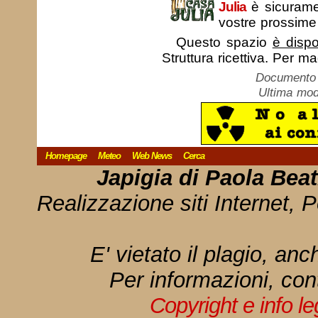
Julia
è sicurame
vostre prossim
Questo spazio
è dispo
Struttura ricettiva. Per m
Documento c
Ultima mod
Homepage
Meteo
Web News
Cerca
Japigia di Paola Bea
Realizzazione siti Internet, P
E' vietato il plagio, anc
Per informazioni, con
Copyright e info l