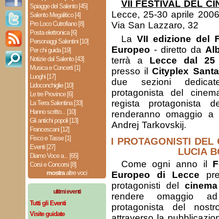
VII FESTIVAL DEL 
Spiagge del Salento [45]
Lecce, 25-30 aprile 2006
Salento Megalitico [4]
Pro Loco Cutrofiano [8]
Via San Lazzaro, 32
Posta elettronica [6]
La
VII edizione del 
Personaggi Salentini [10]
Europeo
- diretto da
Al
Per chi guida [19]
Notizie dal Salento [43]
terrà a
Lecce dal 25 
Musica e Concerti [1]
presso il
Cityplex Santa
Luoghi [17]
due sezioni dedica
Lidoconchiglie [10]
protagonista del cine
Le tre Province [6]
regista protagonista 
La Terra Salentina [33]
Hanno scritto... [10]
renderanno omaggio a
Gli antichi popoli [13]
Andrej Tarkovskij.
Francescani [12]
Fisco e Tasse [1]
I PROTAGONISTI DEL 
Eventi [27]
LUCIA B
Diamo Voce a... [65]
Come ogni anno il
F
Corsi e Concorsi [8]
mostra
altre voci
Europeo di Lecce
pre
protagonisti del
cinema
ultimi eventi
rendere omaggio ad
Tutti gli Eventi
protagonista del nos
Visite guidate
attraverso la pubblicazi