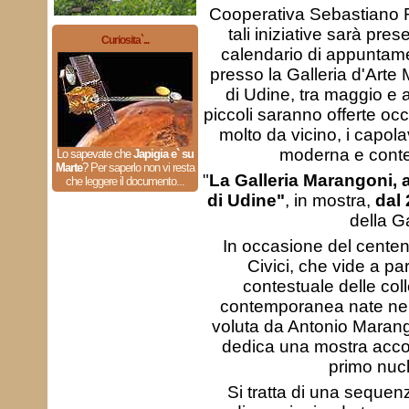
Cooperativa Sebastiano Ri
tali iniziative sarà prese
Curiosita`...
calendario di appuntame
presso la Galleria d'Arte 
di Udine, tra maggio e 
piccoli saranno offerte occ
molto da vicino, i capolav
moderna e cont
Lo sapevate che
Japigia e` su
Marte
?
Per saperlo non vi resta
"
La Galleria Marangoni, a
che leggere il documento...
di Udine"
, in mostra,
dal 
della G
In occasione del centena
Civici, che vide a par
contestuale delle coll
contemporanea nate nel 
voluta da Antonio Marang
dedica una mostra acco
primo nucl
Si tratta di una sequenza