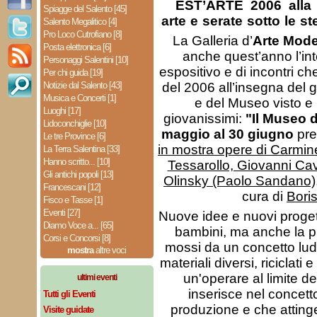
EST’ARTE 2006 alla
Spiagge del Salento [45]
arte e serate sotto le ste
Salento Megalitico [4]
Pro Loco Cutrofiano [8]
La Galleria d’
Arte Mode
Posta elettronica [6]
anche quest’anno l’i
Personaggi Salentini [10]
espositivo e di incontri c
Per chi guida [19]
Notizie dal Salento [43]
del 2006 all’insegna del g
Musica e Concerti [1]
e del Museo visto e 
Luoghi [17]
giovanissimi:
"Il Museo d
Lidoconchiglie [10]
maggio al 30 giugno
pre
Le tre Province [6]
in mostra opere di Carmin
La Terra Salentina [33]
Hanno scritto... [10]
Tessarollo, Giovanni Cava
Gli antichi popoli [13]
Olinsky (Paolo Sandano)
Francescani [12]
cura di
Boris
Fisco e Tasse [1]
Eventi [27]
Nuove idee e nuovi progetti
Diamo Voce a... [65]
bambini, ma anche la pr
Corsi e Concorsi [8]
mossi da un concetto ludi
mostra
altre voci
materiali diversi, riciclati 
un'operare al limite de
ultimi eventi
inserisce nel concetto
Tutti gli Eventi
produzione e che atting
Visite guidate