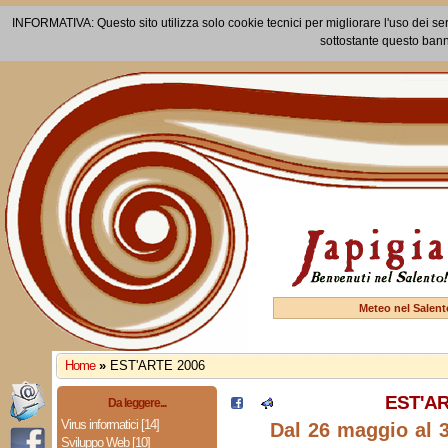
INFORMATIVA: Questo sito utilizza solo cookie tecnici per migliorare l'uso dei ser
sottostante questo bann
Meteo nel Salent
Home
»
EST'ARTE 2006
EST'AR
Da leggere...
Virus informatici [14]
Dal 26 maggio al 
Sviluppo Web [10]