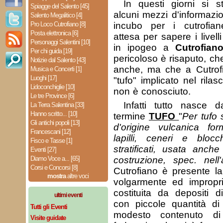
In questi giorni si s
Spiagge del Salento [45]
alcuni mezzi d'informazi
Salento Megalitico [4]
Pro Loco Cutrofiano [8]
incubo per i cutrofia
Posta elettronica [6]
attesa per sapere i livell
Personaggi Salentini [10]
in ipogeo a
Cutrofian
Per chi guida [19]
pericoloso è risaputo, che
Notizie dal Salento [43]
anche, ma che a Cutrofi
Musica e Concerti [1]
Luoghi [17]
"tufo" implicato nel rila
Lidoconchiglie [10]
non è conosciuto.
Le tre Province [6]
Infatti tutto nasce
La Terra Salentina [33]
Hanno scritto... [10]
termine
TUFO
"
Per tufo 
Gli antichi popoli [13]
d'origine vulcanica for
Francescani [12]
lapilli, ceneri e blo
Fisco e Tasse [1]
stratificati, usata anc
Eventi [27]
Diamo Voce a... [65]
costruzione, spec. nell'a
Corsi e Concorsi [8]
Cutrofiano è presente la
mostra
altre voci
volgarmente ed impropr
costituita da depositi d
ultimi eventi
con piccole quantità d
Tutti gli Eventi
modesto contenuto di
Visite guidate