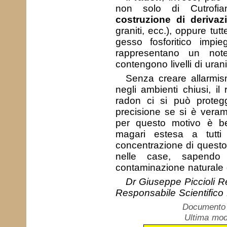
non solo di Cutrof
costruzione di derivaz
graniti, ecc.), oppure tut
gesso fosforitico impie
rappresentano un note
contengono livelli di uran
Senza creare allarmi
negli ambienti chiusi, il
radon ci si può proteg
precisione se si è veram
per questo motivo è b
magari estesa a tutt
concentrazione di quest
nelle case, sapendo 
contaminazione naturale 
Dr Giuseppe Piccioli R
Responsabile Scientifico 
Documento c
Ultima mod