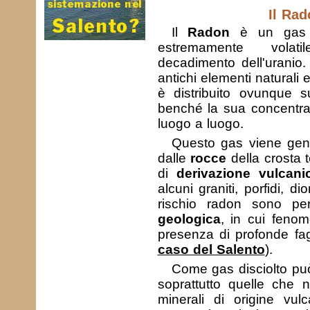
Il Rad
Il
Radon
è un gas ra
estremamente volat
decadimento dell'uranio
antichi elementi naturali e
è distribuito ovunque su
benché la sua concentra
luogo a luogo.
Questo gas viene gen
dalle
rocce
della crosta t
di
derivazione vulcani
alcuni graniti, porfidi, dio
rischio radon sono pe
geologica
, in cui fenom
presenza di profonde fa
caso del Salento
).
Come gas disciolto può
soprattutto quelle che n
minerali di origine vul