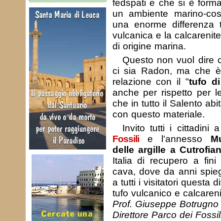
fedspati e che si è forma
un ambiente marino-cost
una enorme differenza tr
vulcanica e la calcarenite 
di origine marina.
Questo non vuol dire 
ci sia Radon, ma che è 
relazione con il "
tufo d
anche per rispetto per l
che in tutto il Salento ab
con questo materiale.
Invito tutti i cittadini 
Fossili
e l'annesso
M
delle argille a Cutrofia
Italia di recupero a fini
cava, dove da anni spie
a tutti i visitatori questa 
tufo vulcanico e calcareni
Prof. Giuseppe Botrugno
Direttore Parco dei Fossil