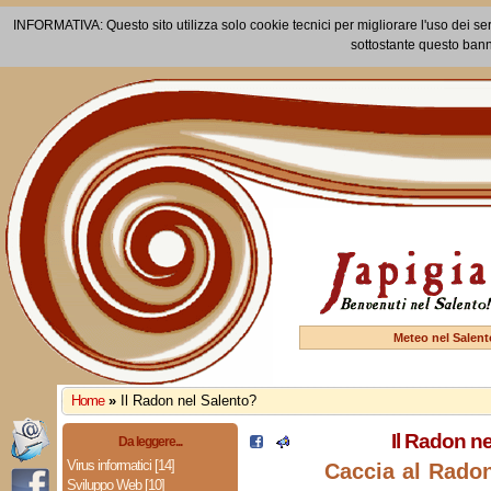
INFORMATIVA: Questo sito utilizza solo cookie tecnici per migliorare l'uso dei ser
sottostante questo bann
Meteo nel Salent
Home
»
Il Radon nel Salento?
Il Radon n
Da leggere...
Virus informatici [14]
Caccia al Radon
Sviluppo Web [10]