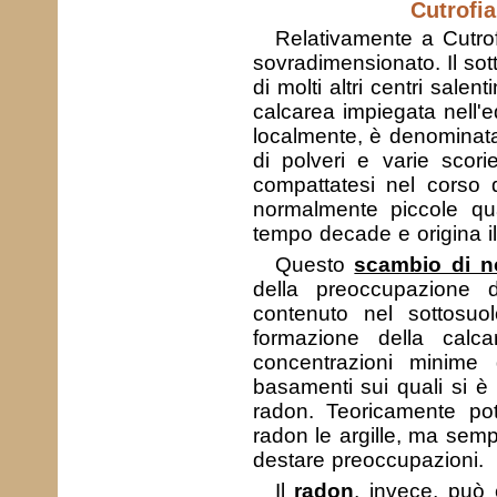
Cutrofi
Relativamente a Cutro
sovradimensionato. Il so
di molti altri centri salen
calcarea impiegata nell'ed
localmente, è denominata 
di polveri e varie scor
compattatesi nel corso 
normalmente piccole qua
tempo decade e origina il
Questo
scambio di 
della preoccupazione d
contenuto nel sottosuol
formazione della calcar
concentrazioni minime 
basamenti sui quali si è
radon. Teoricamente pot
radon le argille, ma sem
destare preoccupazioni.
Il
radon
, invece, può 