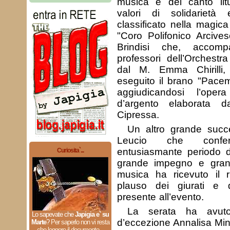
musica e del canto li
valori di solidarietà 
classificato nella magica
"Coro Polifonico Arcives
Brindisi che, accomp
professori dell’Orchestr
dal M. Emma Chirilli,
eseguito il brano "Pacem 
aggiudicandosi l’oper
d’argento elaborata d
Cipressa.
Un altro grande succ
Leucio che conf
entusiasmante periodo di
Curiosita`...
grande impegno e gran
musica ha ricevuto il r
plauso dei giurati e d
presente all’evento.
La serata ha avuto
Lo sapevate che
Japigia e` su
d’eccezione Annalisa Mine
Marte
?
Per saperlo non vi resta
che leggere il documento...