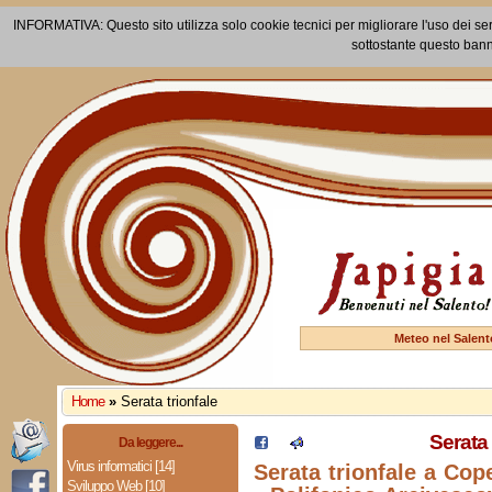
INFORMATIVA: Questo sito utilizza solo cookie tecnici per migliorare l'uso dei ser
sottostante questo bann
Meteo nel Salent
Home
»
Serata trionfale
Serata 
Da leggere...
Virus informatici [14]
Serata trionfale a Cop
Sviluppo Web [10]