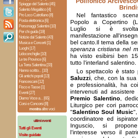
Polifonico Arcivescov
Spiagge del Salento [45]
Brindi
Salento Megalitico [4]
Nel fantastico scen
Pro Loco Cutrofiano [8]
Posta elettronica [6]
Popolo a Copertino (
Personaggi Salentini [10]
Luglio si è svolt
Per chi guida [19]
manifestazione all’inseg
Notizie dal Salento [43]
bel canto.Il tema della se
Musica e Concerti [1]
Luoghi [17]
speranza cristiana nel m
Lidoconchiglie [10]
ha visto esibirsi ben 15
Le tre Province [6]
tutto l’interland salentino.
La Terra Salentina [33]
Hanno scritto... [10]
Lo spettacolo è stato
Gli antichi popoli [13]
Saluzzi
, che, con la sua
Francescani [12]
e professionalità, ha coi
Fisco e Tasse [1]
intervenuti ad assistere
Eventi [27]
Premio Salentino
, dedi
Diamo Voce a... [65]
Corsi e Concorsi [8]
Liturgico per cori parroc
mostra
altre voci
"
Salentino Soul Music
"
coordinatore ed ispirat
ultimi eventi
Inguscio, si propon
Tutti gli Eventi
l’interesse verso il patr
Visite guidate