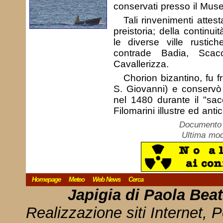
conservati presso il Mus
Tali rinvenimenti attes
preistoria; della continui
le diverse ville rustic
contrade Badia, Scacci
Cavallerizza.
Chorion bizantino, fu f
S. Giovanni) e conservò i
nel 1480 durante il "sac
Filomarini illustre ed ant
Documento c
Ultima mod
Homepage
Meteo
Web News
Cerca
Japigia di Paola Bea
Realizzazione siti Internet, P