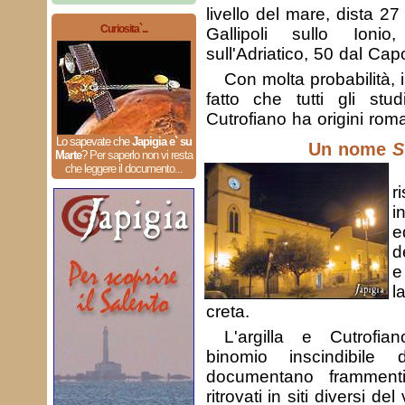
livello del mare, dista 
Curiosita`...
Gallipoli sullo Ion
sull'Adriatico, 50 dal Cap
Con molta probabilità, 
fatto che tutti gli stu
Cutrofiano ha origini rom
Lo sapevate che
Japigia e` su
Un nome
S
Marte
?
Per saperlo non vi resta
che leggere il documento...
r
i
e
d
e
l
creta.
L'argilla e Cutrofia
binomio inscindibil
documentano frammenti
ritrovati in siti diversi 