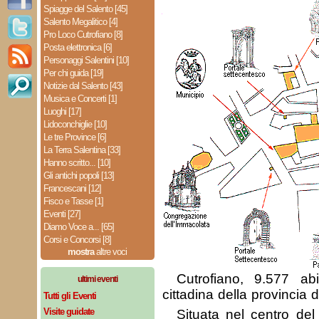
Spiagge del Salento [45]
Salento Megalitico [4]
Pro Loco Cutrofiano [8]
Posta elettronica [6]
Personaggi Salentini [10]
Per chi guida [19]
Notizie dal Salento [43]
Musica e Concerti [1]
Luoghi [17]
Lidoconchiglie [10]
Le tre Province [6]
La Terra Salentina [33]
Hanno scritto... [10]
Gli antichi popoli [13]
Francescani [12]
Fisco e Tasse [1]
Eventi [27]
Diamo Voce a... [65]
Corsi e Concorsi [8]
mostra
altre voci
Cutrofiano, 9.577 abi
ultimi eventi
cittadina della provincia 
Tutti gli Eventi
Visite guidate
Situata nel centro de