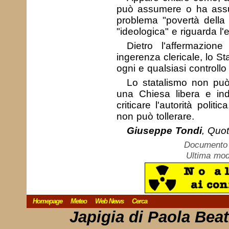
può assumere o ha assun
problema "povertà della
"ideologica" e riguarda l'
Dietro l'affermazion
ingerenza clericale, lo St
ogni e qualsiasi controllo 
Lo statalismo non può
una Chiesa libera e ind
criticare l'autorità poli
non può tollerare.
Giuseppe Tondi
, Quot
Documento c
Ultima mod
Homepage
Meteo
Web News
Cerca
Japigia di Paola Bea