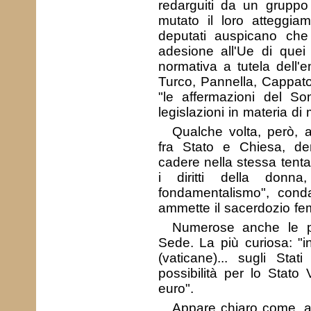
redarguiti da un gruppo
mutato il loro atteggiam
deputati auspicano che 
adesione all'Ue di quei
normativa a tutela dell'em
Turco, Pannella, Cappat
"le affermazioni del S
legislazioni in materia di
Qualche volta, però, 
fra Stato e Chiesa, den
cadere nella stessa tenta
i diritti della don
fondamentalismo", cond
ammette il sacerdozio fe
Numerose anche le p
Sede. La più curiosa: "i
(vaticane)... sugli St
possibilità per lo Stato
euro".
Appare chiaro come, al 