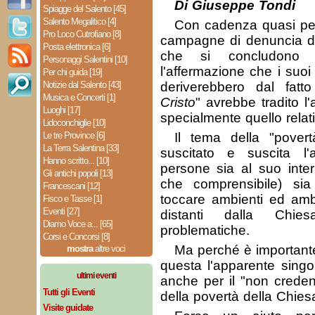
Di Giuseppe Tondi
Spiagge del Salento [45]
Salento Megalitico [4]
Con cadenza quasi per
Pro Loco Cutrofiano [8]
campagne di denuncia di
Posta elettronica [6]
che si concludono 
Personaggi Salentini [10]
l'affermazione che i suoi
Per chi guida [19]
Notizie dal Salento [43]
deriverebbero dal fatt
Musica e Concerti [1]
Cristo
" avrebbe tradito l
Luoghi [17]
specialmente quello relati
Lidoconchiglie [10]
Le tre Province [6]
Il tema della "pover
La Terra Salentina [33]
suscitato e suscita l'
Hanno scritto... [10]
persone sia al suo inte
Gli antichi popoli [13]
che comprensibile) sia 
Francescani [12]
toccare ambienti ed ambit
Fisco e Tasse [1]
Eventi [27]
distanti dalla Chi
Diamo Voce a... [65]
problematiche.
Corsi e Concorsi [8]
Ma perché è importante 
mostra
altre voci
questa l'apparente singol
ultimi eventi
anche per il "non creden
Tutti gli Eventi
della povertà della Chies
Visite guidate