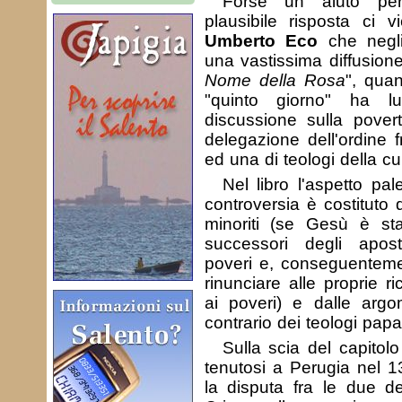
Forse un aiuto pe
plausibile risposta ci 
Umberto Eco
che negli
una vastissima diffusione
Nome della Rosa
", qua
"quinto giorno" ha l
discussione sulla pover
delegazione dell'ordine f
ed una di teologi della c
Nel libro l'aspetto pal
controversia è costituto 
minoriti (se Gesù è st
successori degli apos
poveri e, conseguenteme
rinunciare alle proprie ri
ai poveri) e dalle argo
contrario dei teologi papal
Sulla scia del capitolo
tenutosi a Perugia nel 1
la disputa fra le due d