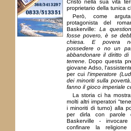
Cristo nella sua vita te
proprietario della tunica 
Però, come arguta
protagonista del rom
Baskerville:
La questio
fosse povero, è se deb
chiesa. E povera no
possedere o no un pa
abbandonare il diritto di
terrene
. Dopo questa pr
giovane Adso, l'assistent
per cui
l'imperatore (Lud
dei minoriti sulla povertà
fanno il gioco imperiale c
La storia ci ha mostra
molti altri imperatori "t
i minoriti di turno) alla
per dirla con parole 
Baskerville - invocar
confinare la religione