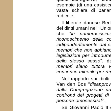
esempie (di una casisti
vasta schiera di parlam
radicale.
Il liberale danese Bert
dei diritti umani nell' U
che "
in numerosissim
riconoscimento della c
indipendentemente dal 
membri che non abbiano 
legislazioni per introdur
dello stesso sesso
", d
membri siano tuttora vi
consenso minorile per ra
Nel rapporto sui dirit
Van den Bos "
disapprov
dalla Congregazione vat
confronti dei progetti di
persone omosessuali
".
Se Giovanni Paolo II 