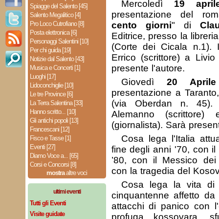
Mercoledì
19 april
Spiagge del Salento [45]
presentazione del ro
Salento Megalitico [4]
Pro Loco Cutrofiano [8]
cento giorni
" di
Cla
Posta elettronica [6]
Editrice, presso la librer
Personaggi Salentini [10]
(Corte dei Cicala n.1). 
Per chi guida [19]
Errico (scrittore) a Livi
Notizie dal Salento [43]
presente l'autore.
Musica e Concerti [1]
Luoghi [17]
Giovedì
20 Aprile
Lidoconchiglie [10]
presentazione a Taranto,
Le tre Province [6]
(via Oberdan n. 45). 
La Terra Salentina [33]
Hanno scritto... [10]
Alemanno (scrittore)
Gli antichi popoli [13]
(giornalista). Sarà present
Francescani [12]
Cosa lega l'Italia attu
Fisco e Tasse [1]
Eventi [27]
fine degli anni '70, con i
Diamo Voce a... [65]
’80, con il Messico dei
Corsi e Concorsi [8]
con la tragedia del Kosov
mostra
altre voci
Cosa lega la vita di 
ultimi eventi
cinquantenne affetto da 
Tutti gli Eventi
attacchi di panico con l
Visite guidate
profuga kossovara, sfu