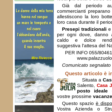
Già dal periodo au
commercianti preparano 
allestiscono la loro bott
loro casa durante il perio
Presepi tradizionali
e 
per ogni dove, danno 
caldo e dolce rend
suggestiva l'attesa del N
PER INFO 055/80461
www.palazzuolo
Comunicato segnalato 
Questo articolo è in
Situata a
Cas
Salento,
Casa J
posto ideale
d
vostre prossime
vacanz
Questo spazio
è dispo
Vostra Azienda o Strut