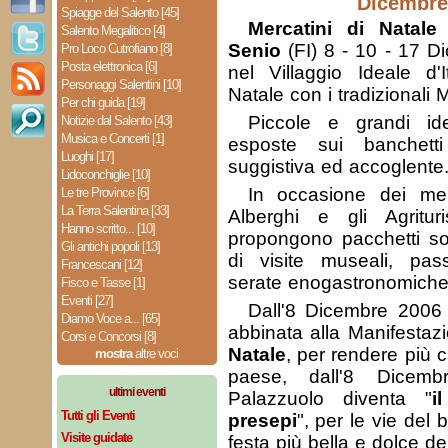
Dicembre
Spiagge del Salento [45]
Mercatini di Natale
Salento Megalitico [4]
Senio
(FI) 8 - 10 - 17 
Pro Loco Cutrofiano [8]
Posta elettronica [6]
nel Villaggio Ideale d'I
Personaggi Salentini [10]
Natale con i tradizionali M
Per chi guida [19]
Piccole e grandi id
Notizie dal Salento [43]
Musica e Concerti [1]
esposte sui banchett
Luoghi [17]
suggistiva ed accoglente
Lidoconchiglie [10]
In occasione dei merc
Le tre Province [6]
La Terra Salentina [33]
Alberghi e gli Agritur
Hanno scritto... [10]
propongono pacchetti so
Gli antichi popoli [13]
di visite museali, pas
Francescani [12]
serate enogastronomiche
Fisco e Tasse [1]
Eventi [27]
Dall'8 Dicembre 2006
Diamo Voce a... [65]
abbinata alla Manifestaz
Corsi e Concorsi [8]
Natale
, per rendere più 
mostra
altre voci
paese, dall'8 Dicem
ultimi eventi
Palazzuolo diventa "
i
Tutti gli Eventi
presepi
", per le vie del 
Visite guidate
festa più bella e dolce de