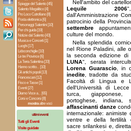
Nell'ambito del cartello
Spiagge del Salento [45]
Lequile 2006
Salento Megalitico [4]
Pro Loco Cutrofiano [8]
dall'Amministrazione Com
Posta elettronica [6]
patrocinio della Provinc
Personaggi Salentini [10]
settembre
appuntament
Per chi guida [19]
culture del mondo.
Notizie dal Salento [43]
Musica e Concerti [1]
Nella splendida corni
Luoghi [17]
nel Rione Paladini, alle 
Lidoconchiglie [10]
la seconda edizione di 
Le tre Province [6]
LUNA
", serata intercu
La Terra Salentina [33]
Hanno scritto... [10]
Lorena Guarascio
, in 
Gli antichi popoli [13]
inedite
, tradotte da stud
Francescani [12]
Facoltà di Lingua e Le
Fisco e Tasse [1]
dell'Università di Lecce
Eventi [27]
Diamo Voce a... [65]
turca, giapponese, 
Corsi e Concorsi [8]
portoghese, indiana, 
mostra
altre voci
affascinanti danze
condo
internazionale: animiste 
ultimi eventi
ventre e della fertilità
Tutti gli Eventi
sacre srilankesi e, diret
Visite guidate