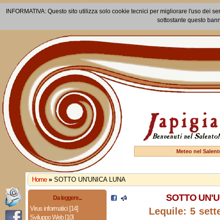
INFORMATIVA: Questo sito utilizza solo cookie tecnici per migliorare l'uso dei ser
sottostante questo bann
Meteo nel Salent
Home
»
SOTTO UN'UNICA LUNA
SOTTO UN'U
Da leggere...
Virus informatici [14]
Lequile: 5 set
Sviluppo Web [10]