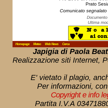
Prato Sesi
Comunicato segnalato d
Documento c
Ultima mod
Homepage
Meteo
Web News
Cerca
Japigia di Paola Bea
Realizzazione siti Internet, P
E' vietato il plagio, anc
Per informazioni, con
Copyright e info l
Partita I.V.A 034718