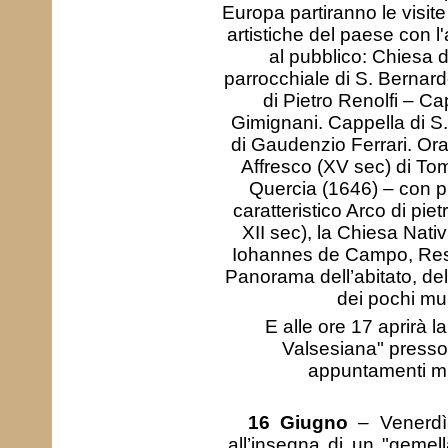
Europa partiranno le visite 
artistiche del paese con l'
al pubblico: Chiesa d
parrocchiale di S. Bernard
di Pietro Renolfi – Ca
Gimignani. Cappella di S.
di Gaudenzio Ferrari. Ora
Affresco (XV sec) di To
Quercia (1646) – con pr
caratteristico Arco di pietr
XII sec), la Chiesa Nativ
Iohannes de Campo, Resti
Panorama dell’abitato, del
dei pochi mul
E alle ore 17 aprirà 
Valsesiana" presso 
appuntamenti musi
16 Giugno
– Venerdì 
all’insegna di un "gemell