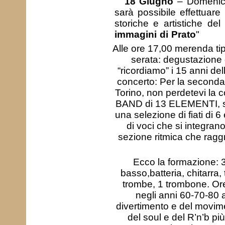
18 Giugno
– Domenica 
sarà possibile effettuare l
storiche e artistiche de
immagini di Prato
"
Alle ore 17,00 merenda tip
serata: degustazione 
“ricordiamo” i 15 anni de
concerto: Per la seconda
Torino, non perdetevi 
BAND di 13 ELEMENTI, spe
una selezione di fiati di 6
di voci che si integra
sezione ritmica che raggr
Ecco la formazione: 3
basso,batteria, chitarra,
trombe, 1 trombone. Ore
negli anni 60-70-80 a
divertimento e del movimen
del soul e del R’n’b p