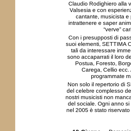
Claudio Rodighiero alla 
Valsesia e con esperienze
cantante, musicista e 
intrattenere e saper ani
“verve” cari
Con i presupposti di pass
suoi elementi, SETTIMA OND
tali da interessare immed
sono accaparrati il loro d
Postua, Foresto, Borg
Carega, Cellio ecc. 
programmate ma 
Non solo il repertorio d
del celebre complesso d
nostri musicisti non manca
del sociale. Ogni anno s
nel 2005 è stato riservat