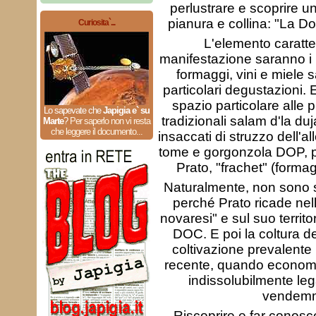
perlustrare e scoprire un i
pianura e collina: "La D
Curiosita`...
L'elemento caratte
manifestazione saranno i pr
formaggi, vini e miele 
particolari degustazioni. 
spazio particolare alle p
Lo sapevate che
Japigia e` su
tradizionali salam d'la duj
Marte
?
Per saperlo non vi resta
che leggere il documento...
insaccati di struzzo dell'
tome e gorgonzola DOP, pr
Prato, "frachet" (formag
Naturalmente, non sono sta
perché Prato ricade nell
novaresi" e sul suo territo
DOC. E poi la coltura de
coltivazione prevalente
recente, quando economia
indissolubilmente lega
vendemm
Riscoprire e far conosce