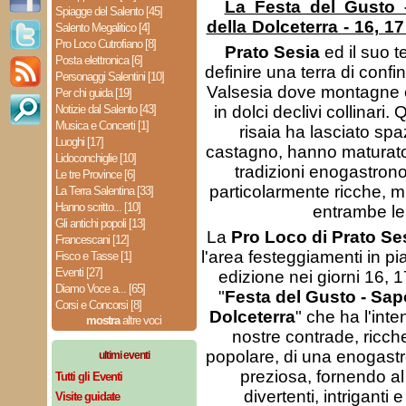
La Festa del Gusto 
Spiagge del Salento [45]
della Dolceterra - 16, 1
Salento Megalitico [4]
Pro Loco Cutrofiano [8]
Prato Sesia
ed il suo t
Posta elettronica [6]
definire una terra di confi
Personaggi Salentini [10]
Valsesia dove montagne e
Per chi guida [19]
Notizie dal Salento [43]
in dolci declivi collinari.
Musica e Concerti [1]
risaia ha lasciato spaz
Luoghi [17]
castagno, hanno maturato 
Lidoconchiglie [10]
tradizioni enogastron
Le tre Province [6]
particolarmente ricche, m
La Terra Salentina [33]
Hanno scritto... [10]
entrambe le 
Gli antichi popoli [13]
La
Pro Loco di Prato Se
Francescani [12]
l'area festeggiamenti in p
Fisco e Tasse [1]
Eventi [27]
edizione nei giorni 16, 
Diamo Voce a... [65]
"
Festa del Gusto - Sapo
Corsi e Concorsi [8]
Dolceterra
" che ha l'inten
mostra
altre voci
nostre contrade, ricche
popolare, di una enogast
ultimi eventi
preziosa, fornendo al 
Tutti gli Eventi
divertenti, intriganti 
Visite guidate