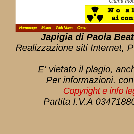
Ultima mod
Homepage
Meteo
Web News
Cerca
Japigia di Paola Bea
Realizzazione siti Internet, P
E' vietato il plagio, anc
Per informazioni, con
Copyright e info l
Partita I.V.A 034718