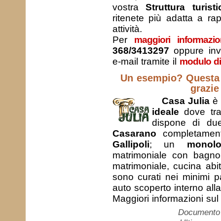
vostra
Struttura turisti
ritenete più adatta a ra
attività.
Per
maggiori informazio
368/3413297
oppure inv
e-mail tramite il
modulo di
Un esempio? Questa p
grazie
Casa Julia
è 
ideale
dove tra
dispone di due
Casarano
completament
Gallipoli
; un
monolo
matrimoniale con bag
matrimoniale, cucina abi
sono curati nei minimi p
auto scoperto interno alla
Maggiori informazioni sul 
Documento c