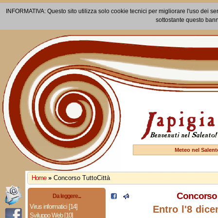
INFORMATIVA: Questo sito utilizza solo cookie tecnici per migliorare l'uso dei ser
sottostante questo bann
Meteo nel Salent
Home
»
Concorso TuttoCittà
Concorso 
Da leggere...
Virus informatici [14]
Entro l'8 dic
Sviluppo Web [10]