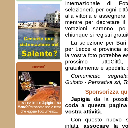
Internazionale di Fot
selezionerà per ogni citt
alla vittoria e assegnerà 
mentre per decretare il 
votazioni saranno po
chiunque si registri gratui
La selezione per Bari 
per Lecce e provincia s
la vostra foto potrebbe e
prossimo TuttoCittà,
gratuitamente e spedirla o
Curiosita`...
Comunicato segnal
Guiotto - Pensativa srl, T
Sponsorizza qu
Japigia
da la possib
Lo sapevate che
Japigia e` su
coda a questa pagin
Marte
?
Per saperlo non vi resta
vostra attività
.
che leggere il documento...
Con questo nuovo se
infatti,
associare la v