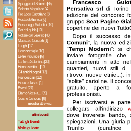
Francesco Guiot
Spiagge del Salento [45]
Pensativa srl
di Torino
Salento Megalitico [4]
Pro Loco Cutrofiano [8]
edizione del concorso fo
Posta elettronica [6]
gruppo
Seat Pagine Gial
Personaggi Salentini [10]
copertine dei nuovi TuttoC
Per chi guida [19]
Notizie dal Salento [43]
Dopo il successo de
Musica e Concerti [1]
Comuni
", la nuova ediz
Luoghi [17]
"
Tempi Moderni
": si ch
Lidoconchiglie [10]
inviare fotografie ch
Le tre Province [6]
cambiamenti in atto nell
La Terra Salentina [33]
Hanno scritto... [10]
quartieri, nuovi stili di
Gli antichi popoli [13]
ritrovo, nuove etnie...), 
Francescani [12]
"solite" cartoline. Il co
Fisco e Tasse [1]
gratuito, aperto a fot
Eventi [27]
Diamo Voce a... [65]
professionisti.
Corsi e Concorsi [8]
Per iscriversi e parte
mostra
altre voci
collegarsi all'indirizzo
w
dove troverete bando, s
ultimi eventi
spiegazioni. Una giuria 
Tutti gli Eventi
Trunfio (curatrice
Visite guidate