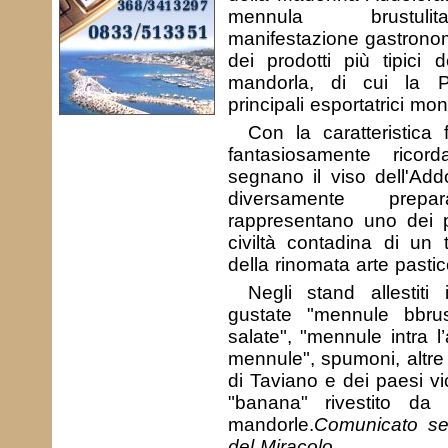
mennula brustulita
manifestazione gastrono
dei prodotti più tipici d
mandorla, di cui la 
principali esportatrici mond
Con la caratteristica
fantasiosamente rico
segnano il viso dell'Add
diversamente prepa
rappresentano uno dei p
civiltà contadina di un
della rinomata arte pastic
Negli stand allestit
gustate "mennule bbrust
salate", "mennule intra l’
mennule", spumoni, altre o
di Taviano e dei paesi vic
"banana" rivestito da
mandorle.
Comunicato se
del Miracolo