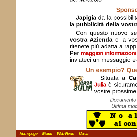
Sponso
Japigia
da la possibili
la
pubblicità della vostra
Con questo nuovo servi
vostra Azienda
o la vo
ritenete più adatta a rappr
Per
maggiori informazioni
inviateci un messaggio e-
Un esempio? Ques
Situata a
Ca
Julia
è sicurame
vostre prossim
Documento c
Ultima mod
Homepage
Meteo
Web News
Cerca