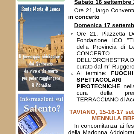
Sabato 16 settembre
Ore 21, largo Conven
in concerto
Domenica 17 settemb
Ore 21, Piazzetta D
Fondazione ICO "T
della Provincia di 
CONCERTO D
DELL'ORCHESTRA 
curato dal m° Rugger
Al termine:
FUOCHI
SPETTACOLARI
PIROTECNICHE
nell
cura della pre
TERRACCIANO di Ace
TAVIANO, 15-16-17 s
MENNULA BBR
In concomitanza ai fes
della Madonna Addolorata