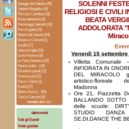
SOLENNI FEST
Spiagge del Salento [45]
Salento Megalitico [4]
RELIGIOSI E CIVILI
Pro Loco Cutrofiano [8]
BEATA VERGI
Posta elettronica [6]
Personaggi Salentini [10]
ADDOLORATA "M
Per chi guida [19]
Miraco
Notizie dal Salento [43]
Musica e Concerti [1]
Luoghi [17]
Event
Lidoconchiglie [10]
Venerdì 15 settembre
Le tre Province [6]
La Terra Salentina [33]
Villetta Comunale 
Hanno scritto... [10]
INFIORATA IN ONO
Gli antichi popoli [13]
DEL MIRACOLO gra
Francescani [12]
artistico-floreale 
Fisco e Tasse [1]
Madonna
Eventi [27]
Diamo Voce a... [65]
Ore 21, Piazzetta D
Corsi e Concorsi [8]
BALLANDO SOTTO 
mostra
altre voci
delle scuole: D
STUDIO DANZ
ultimi eventi
SE.DI.DANCE THE B
Tutti gli Eventi
Visite guidate