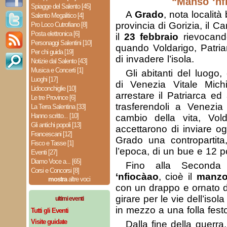
“Manso ‘nf
Spiagge del Salento [45]
A
Grado
, nota località
Salento Megalitico [4]
provincia di Gorizia, il Ca
Pro Loco Cutrofiano [8]
Posta elettronica [6]
il
23 febbraio
rievocando
Personaggi Salentini [10]
quando Voldarigo, Patriar
Per chi guida [19]
di invadere l’isola.
Notizie dal Salento [43]
Musica e Concerti [1]
Gli abitanti del luogo,
Luoghi [17]
di Venezia Vitale Michi
Lidoconchiglie [10]
arrestare il Patriarca ed
Le tre Province [6]
trasferendoli a Venezia
La Terra Salentina [33]
Hanno scritto... [10]
cambio della vita, Vold
Gli antichi popoli [13]
accettarono di inviare o
Francescani [12]
Grado una contropartita
Fisco e Tasse [1]
l’epoca, di un bue e 12 po
Eventi [27]
Diamo Voce a... [65]
Fino alla Second
Corsi e Concorsi [8]
‘nfiocàao
, cioè il
manzo
mostra
altre voci
con un drappo e ornato di
girare per le vie dell’iso
ultimi eventi
in mezzo a una folla fest
Tutti gli Eventi
Visite guidate
Dalla fine della guerra,