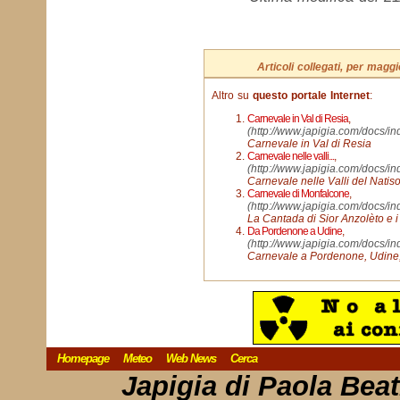
Articoli collegati, per mag
Altro su
questo portale Internet
:
Carnevale in Val di Resia
,
(http://www.japigia.com/docs/i
Carnevale in Val di Resia
Carnevale nelle valli...
,
(http://www.japigia.com/docs/in
Carnevale nelle Valli del Natis
Carnevale di Monfalcone
,
(http://www.japigia.com/docs/in
La Cantada di Sior Anzolèto e i
Da Pordenone a Udine
,
(http://www.japigia.com/docs/i
Carnevale a Pordenone, Udine, 
Homepage
Meteo
Web News
Cerca
Japigia di Paola Bea