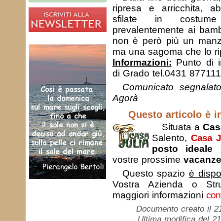
ripresa e arricchita, a
sfilate in costum
prevalentemente ai bambi
non è però più un manz
ma una sagoma che lo ri
Informazioni:
Punto di in
di Grado tel.0431 877111
Comunicato segnalat
Agorà
Questo articolo è in
Situata a
Cas
Salento,
Casa J
posto ideale
d
vostre prossime
vacanz
Questo spazio
è dispo
Vostra Azienda o Strut
maggiori informazioni
cont
Documento creato il 2
Ultima modifica del 2