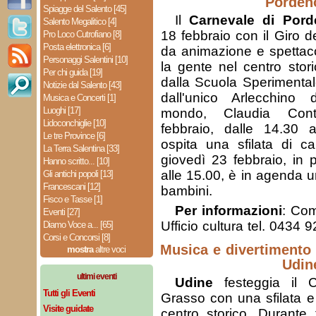
Porden
Spiagge del Salento [45]
Il
Carnevale di Por
Salento Megalitico [4]
18 febbraio con il Giro de
Pro Loco Cutrofiano [8]
Posta elettronica [6]
da animazione e spettaco
Personaggi Salentini [10]
la gente nel centro stori
Per chi guida [19]
dalla Scuola Sperimentale
Notizie dal Salento [43]
dall'unico Arlecchino
Musica e Concerti [1]
Luoghi [17]
mondo, Claudia Con
Lidoconchiglie [10]
febbraio, dalle 14.30 a
Le tre Province [6]
ospita una sfilata di car
La Terra Salentina [33]
giovedì 23 febbraio, in
Hanno scritto... [10]
alle 15.00, è in agenda u
Gli antichi popoli [13]
Francescani [12]
bambini.
Fisco e Tasse [1]
Per informazioni
: Co
Eventi [27]
Ufficio cultura tel. 0434 
Diamo Voce a... [65]
Corsi e Concorsi [8]
Musica e divertimento 
mostra
altre voci
Udin
ultimi eventi
Udine
festeggia il C
Tutti gli Eventi
Grasso con una sfilata 
Visite guidate
centro storico. Durante 