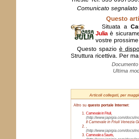
Comunicato segnalato 
Questo arti
Situata a
Ca
Julia
è sicurame
vostre prossim
Questo spazio
è dispo
Struttura ricettiva. Per m
Documento c
Ultima mod
Articoli collegati, per mag
Altro su
questo portale Internet
:
Carnevale in Friuli
,
(http://www.japigia.com/docs/in
Il Carnevale in Friuli Venezia Gi
,
(http://www.japigia.com/docs/i
Carnevale a Sauris
,