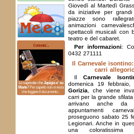
Giovedì al Martedì Grass
da iniziative per grandi
piazze sono rallegra
animazioni carnevale
spettacoli musicali con 
teatro e del cabaret.
Curiosita`...
Per informazioni
: Co
0432 271111
Il Carnevale isontino
carri allegoric
Il
Carnevale Isonti
Lo sapevate che
Japigia e` su
domenica 19 febbraio, i
Marte
?
Per saperlo non vi resta
Gorizia
, che viene in
che leggere il documento...
carri per la grande sfilat
arrivano anche da a
appuntamenti carneval
proseguono sabato 25 fe
Legionari. Anche in ques
una coloratissima s