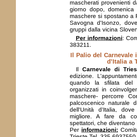
mascherati provenienti da 
giorno dopo, domenica 2
maschere si spostano a 
Savogna d'Isonzo, dov
gruppi dalla vicina Sloven
Per informazioni
: Com
383211.
Il Palio del Carnevale 
d’Italia a 
Il
Carnevale di Tries
edizione. L’appuntament
quando la sfilata del P
organizzati in coinvolge
maschere- percorre Cors
palcoscenico naturale d
dell'Unità d’Italia, do
migliore. A fare da c
spettatori, che diventano 
Per
informazioni:
Comita
Trieste Tel. 335 6937550