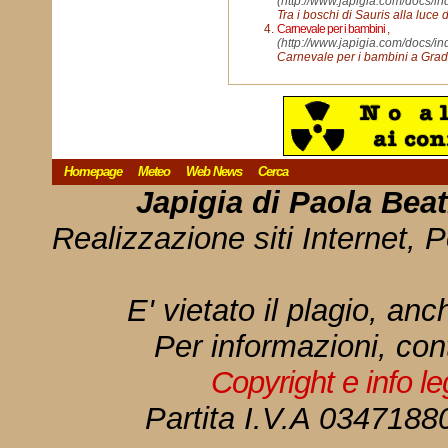
(http://www.japigia.com/docs/i
Tra i boschi di Sauris alla luce 
Carnevale per i bambini
,
(http://www.japigia.com/docs/i
Carnevale per i bambini a Gra
Homepage
Meteo
Web News
Cerca
Japigia di Paola Bea
Realizzazione siti Internet, P
E' vietato il plagio, anc
Per informazioni, con
Copyright e info l
Partita I.V.A 034718