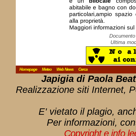
e un
bilocale
compost
abitabile e bagno con doc
particolari,ampio spazio
alla proprietà.
Maggiori informazioni sul 
Documento c
Ultima mod
Homepage
Meteo
Web News
Cerca
Japigia di Paola Bea
Realizzazione siti Internet, P
E' vietato il plagio, anc
Per informazioni, con
Copyright e info l