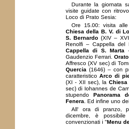
Durante la giornata sa
visite guidate con ritro
Loco di Prato Sesia:
Ore 15.00: visita alle 
Chiesa della B. V. di L
S. Bernardo
(XIV – XVII
Renolfi – Cappella del 
Cappella di S. Marta
–
Gaudenzio Ferrari.
Orato
Affresco (XV sec) di To
Quercia
(1646) – con pr
caratteristico
Arco di pi
(XI - XII sec), la
Chiesa 
sec) di Iohannes de Ca
stupendo
Panorama de
Fenera
. Ed infine uno de
All' ora di pranzo, 
dicembre, è possibile r
convenzionati i "
Menu de