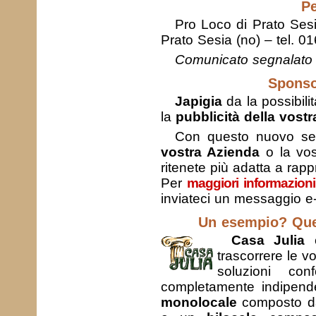
Pe
Pro Loco di Prato Ses
Prato Sesia (no) – tel. 
Comunicato segnalato d
Sponso
Japigia
da la possibili
la
pubblicità della vostra
Con questo nuovo servi
vostra Azienda
o la vo
ritenete più adatta a rappr
Per
maggiori informazioni
inviateci un messaggio e-
Un esempio? Ques
Casa Julia
è
trascorrere le 
soluzioni co
completamente indipend
monolocale
composto da