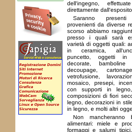
dell'ingegno, effett
direttamente dall'esposito
Saranno presenti 
provenienti da diverse re
scorso abbiamo raggiunt
presso i quali sarà 
varietà di oggetti quali: a
in ceramica, all'unc
puncetto, oggetti in
decorate, bambolin
decoupage, cartonage
vetrofusione, lavorazi
mosaico, presepi, incen
con supporti in legno,
composizioni di fiori secc
legno, decorazioni in stil
in legno, e molti altri oggett
Non mancheranno b
alimentari: miele e prodo
formaggi e salumi tipici,