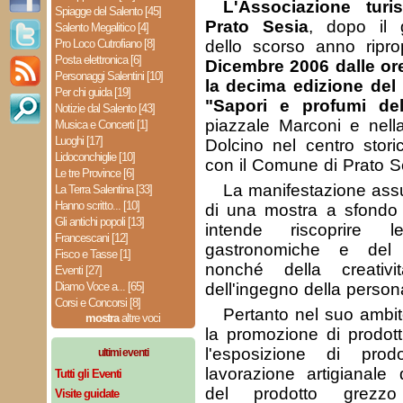
L'Associazione tur
Spiagge del Salento [45]
Prato Sesia
, dopo il 
Salento Megalitico [4]
Pro Loco Cutrofiano [8]
dello scorso anno rip
Posta elettronica [6]
Dicembre 2006 dalle ore
Personaggi Salentini [10]
la decima edizione del 
Per chi guida [19]
"Sapori e profumi del
Notizie dal Salento [43]
piazzale Marconi e nell
Musica e Concerti [1]
Luoghi [17]
Dolcino nel centro stori
Lidoconchiglie [10]
con il Comune di Prato S
Le tre Province [6]
La manifestazione assu
La Terra Salentina [33]
Hanno scritto... [10]
di una mostra a sfondo s
Gli antichi popoli [13]
intende riscoprire l
Francescani [12]
gastronomiche e del p
Fisco e Tasse [1]
nonché della creativ
Eventi [27]
Diamo Voce a... [65]
dell'ingegno della person
Corsi e Concorsi [8]
Pertanto nel suo amb
mostra
altre voci
la promozione di prodott
l'esposizione di prod
ultimi eventi
lavorazione artigianale 
Tutti gli Eventi
del prodotto grezz
Visite guidate