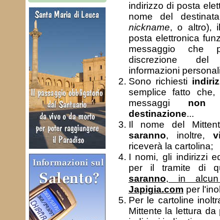
indirizzo di posta elet
nome del destinata
nickname
, o altro), i
posta elettronica fu
messaggio che p
discrezione del
informazioni personali
Sono richiesti
indiri
semplice fatto che, 
messaggi
non a
destinazione
...
Il nome del Mitten
saranno
, inoltre,
v
riceverà la cartolina;
I nomi, gli indirizzi 
per il tramite di 
saranno
, in alc
Japigia.com
per l'ino
Per le cartoline inoltr
Mittente la lettura da