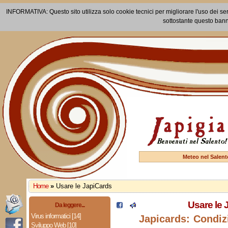
INFORMATIVA: Questo sito utilizza solo cookie tecnici per migliorare l'uso dei ser
sottostante questo bann
Meteo nel Salent
Home
»
Usare le JapiCards
Usare le 
Da leggere...
Virus informatici [14]
Japicards: Condizi
Sviluppo Web [10]