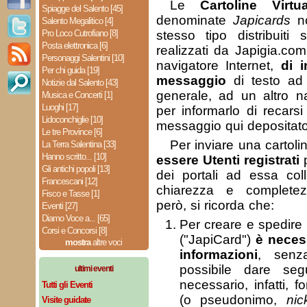
Le
Cartoline Virtua
Spiagge del Salento [45]
denominate
Japicards
no
Salento Megalitico [4]
Pro Loco Cutrofiano [8]
stesso tipo distribuiti 
Posta elettronica [6]
realizzati da Japigia.co
Personaggi Salentini [10]
navigatore Internet,
di 
Per chi guida [19]
messaggio
di testo ad
Notizie dal Salento [43]
generale, ad un altro na
Musica e Concerti [1]
Luoghi [17]
per informarlo di recarsi
Lidoconchiglie [10]
messaggio qui depositato 
Le tre Province [6]
Per inviare una cartol
La Terra Salentina [33]
Hanno scritto... [10]
essere Utenti registrati
p
Gli antichi popoli [13]
dei portali ad essa col
Francescani [12]
chiarezza e completez
Fisco e Tasse [1]
però, si ricorda che:
Eventi [27]
Diamo Voce a... [65]
Per creare e spedire 
Corsi e Concorsi [8]
("JapiCard")
è neces
mostra
altre voci
informazioni
, senz
possibile dare seg
ultimi eventi
necessario, infatti, f
Tutti gli Eventi
(o pseudonimo,
ni
Visite guidate