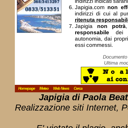
indirizzi indicati saran
Japigia.com
non eff
indirizzi di cui al p
ritenuta responsabil
Japigia
non potrà
responsabile
dei me
autonomia, dai propri
essi commessi.
Documento c
Ultima mod
Homepage
Meteo
Web News
Cerca
Japigia di Paola Bea
Realizzazione siti Internet, P