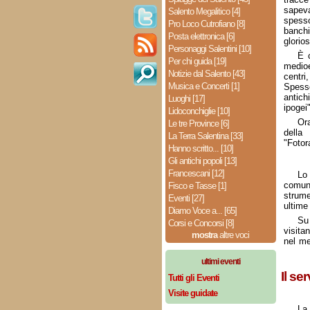
sapev
Salento Megalitico [4]
spesso
Pro Loco Cutrofiano [8]
banchi
Posta elettronica [6]
glorios
Personaggi Salentini [10]
È c
Per chi guida [19]
medio
Notizie dal Salento [43]
centri
Musica e Concerti [1]
Spesso
antich
Luoghi [17]
ipogei
Lidoconchiglie [10]
Or
Le tre Province [6]
della
La Terra Salentina [33]
"Fotor
Hanno scritto... [10]
Gli antichi popoli [13]
Francescani [12]
L
comu
Fisco e Tasse [1]
strum
Eventi [27]
ultime
Diamo Voce a... [65]
Su
Corsi e Concorsi [8]
visita
mostra
altre voci
nel me
ultimi eventi
Il se
Tutti gli Eventi
Visite guidate
La