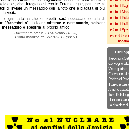
igia.com, che, integrandosi con le Fotorassegne, permette ai
Le foto di Bagn
tori di inviare un messaggio con la foto che è piaciuta di più
Le foto di Mar
 la visita.
Le foto di Patu
e ogni cartolina che si rispetti, sarà necessario dotarla di
to "
francobollo
", indicare
mittente e destinatario
, scrivere
Le foto di Ruff
l messaggio
e
spedirla
al proprio amico!
Le foto di Spe
Documento creato il 11/01/2005 (10:30)
Lecce dal roma
Ultima modifica del 24/04/2012 (08:37)
mostra
Ultimi agg
Trekking a Ost
Convegno a Le
Visite guidate
Convegno a Le
Politica di Priv
Il Griko a Cas
Antiche casat
Torre Belloluog
I Francescani 
La ciminiera di