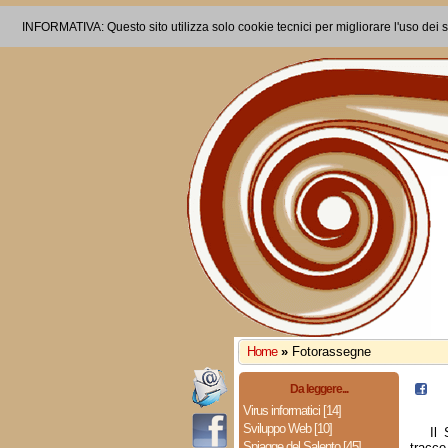
INFORMATIVA: Questo sito utilizza solo cookie tecnici per migliorare l'uso dei s
Home
»
Fotorassegne
Da leggere...
Virus informatici [14]
Sviluppo Web [10]
Il
Spiagge del Salento [45]
tracce