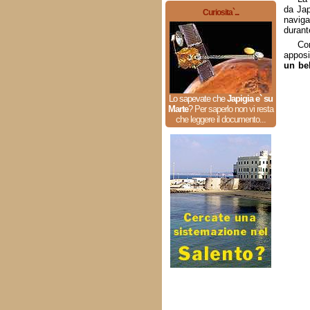
da Jap
Curiosita`...
naviga
durante
Com
apposi
un be
Lo sapevate che
Japigia e` su
Marte
?
Per saperlo non vi resta
che leggere il documento...