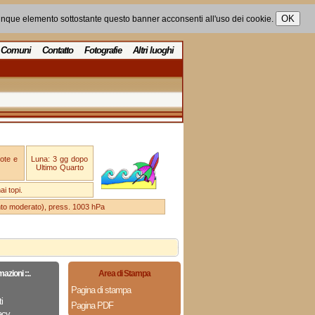
unque elemento sottostante questo banner acconsenti all'uso dei cookie.
Comuni
Contatto
Fotografie
Altri luoghi
ote e
Luna: 3 gg dopo
Ultimo Quarto
i topi.
ento moderato), press. 1003 hPa
mazioni ::.
Area di Stampa
Pagina di stampa
i
Pagina PDF
acy