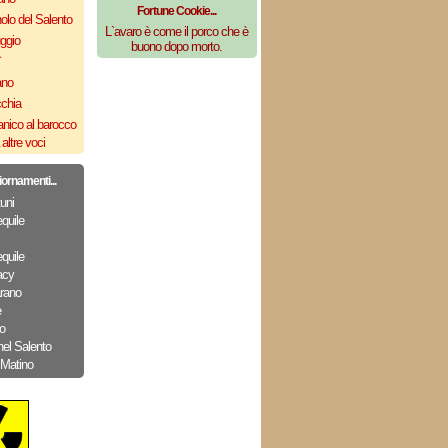
Fortune Cookie...
olo del Salento
L`avaro è come il porco che è
uggio
buono dopo morto.
`
ano
cchia
nico al barocco
altre voci
iornamenti...
uni
quile
quile
acy
arano
e
o
nel Salento
 Matino