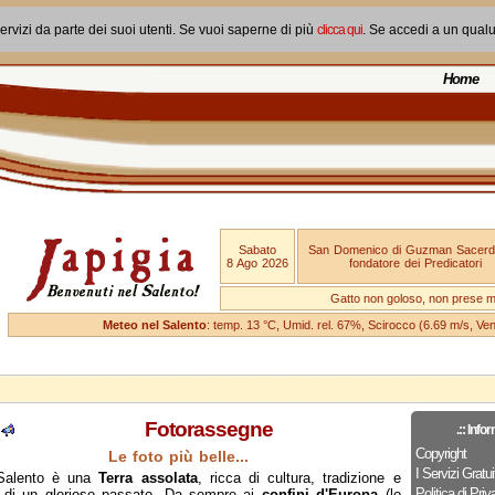
ervizi da parte dei suoi utenti. Se vuoi saperne di più
clicca qui
. Se accedi a un qual
Home
Sabato
San Domenico di Guzman Sacerd
8 Ago 2026
fondatore dei Predicatori
Gatto non goloso, non prese ma
Meteo nel Salento
: temp. 13 °C, Umid. rel. 67%, Scirocco (6.69 m/s, V
Fotorassegne
.:: Infor
Copyright
Le foto più belle...
I Servizi Gratuit
 Salento è una
Terra assolata
, ricca di cultura, tradizione e
Politica di Priv
 di un glorioso passato. Da sempre ai
confini d'Europa
(lo