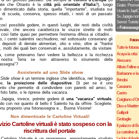
ate che Otranto è la
città più orientale d'Italia
?), luogo
Gratis: Promo
 dimenticato dalla storia, quella "importante", studiata sui
Usare le JapiC
 di scuola, conserva, spesso intatti, i resti di un passato
Su Japigia non 
o.
Servizi Turistic
osì possibile godere, in questi luoghi, dei resti della civiltà
»
Fotorasseg
evale, che ancora caratterizza le viuzze strette di molti
, così fatte quasi per permettere l'estrema difesa ai cittadini...
, i centri salentini racchiudono, nel sottosuolo conserano gli
Fotor
i depositi di derrate alimentari, olio e vino, oltre ai "frantoi
Tutte le fotor
", molti dei quali ben conservati e, assolutamente, da visitare.
Acaya la citta` f
a, come potevamo farvi vedere la bellezza e la ricchezza
 nostra Terra se non attraverso lo strumento della
Alessano
assegna"?
Alliste Felline 
Assisterete ad uno Slide show
Barbarano e la
o
Slide show
è un termine inglese che identifica, nel linguaggio
Brindisi
ne,
la proiezione delle diapositive
. Di per se è uno
Casarano
ento che permette di condividere con parenti ed amici, le
 foto fatte, o le riprese della vacanza.
Castro
 Japigia, invece, potrete godere di
una "vacanza" virtuale
,
Corigliano d`Ot
ndo con noi quanto di bello il Salento ha da offrire. Scegliete,
Diso e Maritti
nu proposto una fotorassegna e... Buona Visione!
Gallipoli
Non dimenticate le Cartoline Virtuali!
Grottaglie
rvizio Cartoline virtuali è stato sospeso con la
Il palazzo di B
riscrittura del portale
Le cartoline di 
 Cartolina Virtuale è un programma, appositamente studiato
Le foto di Andr