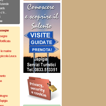
Aziende
ards
c`è...
i
ne
assegne
assegne
ortificata
e le marine
 piccola Leuca
ranto
ma
otrugno
Japigia
ano