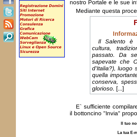
nostro Portale e le sue in
Mediante questa proc
Informa
Il Salento è 
cultura, tradiz
passato. Da se
sapevate che Ot
d'Italia?), luogo
quella importante
conserva, spesso
glorioso.
[...]
E` sufficiente compila
il bottoncino "Invia" prop
Il tuo n
La tua E-m