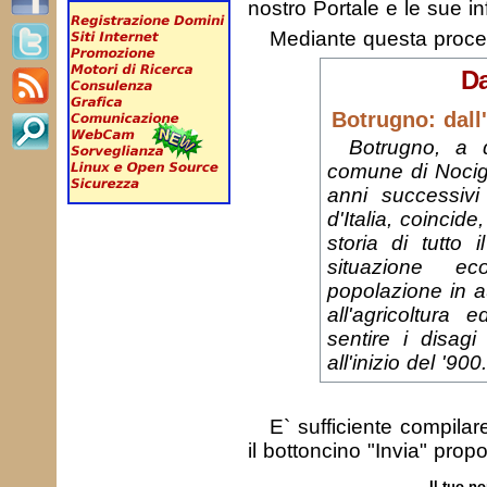
nostro Portale e le sue in
Mediante questa proc
Da
Botrugno: dall'
Botrugno, a 
comune di Nocigl
anni successiv
d'Italia, coincid
storia di tutto 
situazione e
popolazione in 
all'agricoltura 
sentire i disagi
all'inizio del '900.
E` sufficiente compila
il bottoncino "Invia" prop
Il tuo n