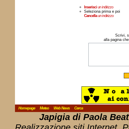
Inserisci
un indirizzo
Seleziona prima e poi
Cancella
un indirizzo
Scrivi, 
alla pagina che
Homepage
Meteo
Web News
Cerca
Japigia di Paola Bea
Realizzazione siti Internet, P