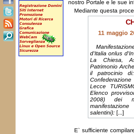
nostro Portale e le sue in
Mediante questa proc
CH
11 maggio 20
Manifestazio
d'Italia onlus d
La Chiesa, As
Patrimonio Arche
il patrocinio 
Confederazione I
Lecce TURISM
Elenco provviso
2008) dei m
manifestazion
salentini):
[...]
E` sufficiente compila