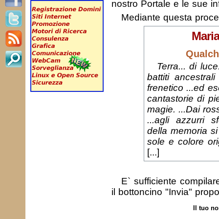
nostro Portale e le sue in
Mediante questa proc
Maria
Qualch
Terra... di luce
battiti ancestral
frenetico ...ed e
cantastorie di pi
magie. ...Dai ros
...agli azzurri s
della memoria si
sole e colore ori
[...]
E` sufficiente compila
il bottoncino "Invia" prop
Il tuo n