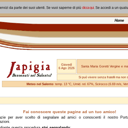
ervizi da parte dei suoi utenti. Se vuoi saperne di più
clicca qui
. Se accedi a un qual
Home
Giovedì
Santa Maria Goretti Vergine e mar
6 Ago 2026
Si può vivere senza fratelli ma non 
Meteo nel Salento
: temp. 13 °C, Umid. rel. 67%, Scirocco (6.69 m/s, V
Fai conoscere queste pagine ad un tuo amico!
azie per aver scelto di segnalare ad amici o conoscenti il nostro Port
azioni.
diante questa procedura
stai segnalando
: