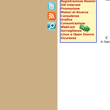
E` 
in bas