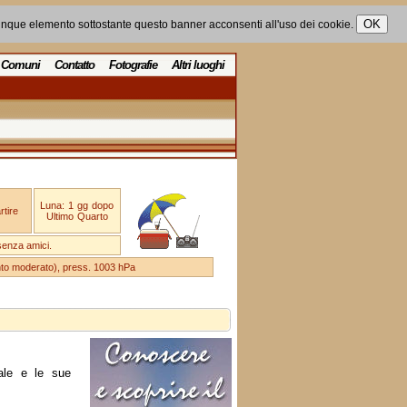
unque elemento sottostante questo banner acconsenti all'uso dei cookie.
Comuni
Contatto
Fotografie
Altri luoghi
Luna: 1 gg dopo
tire
Ultimo Quarto
senza amici.
ento moderato), press. 1003 hPa
ale e le sue