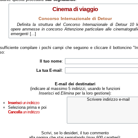
Cinema di viaggio
Concorso Internazionale di Detour
Definita la struttura del Concorso Internazionale di Detour 10 l
opere ammesse in concorso Attenzione particolare alle cinematografi
emergenti
[...]
sufficiente compilare i pochi campi che seguono e cliccare il bottoncino "I
so:
Il tuo nome
:
La tua E-mail
:
E-mail dei destinatari
(indicare al massimo 5 indirizzi, usando le funzioni
Inserisci
ed
Elimina
per la loro gestione):
Inserisci
un indirizzo
Seleziona prima e poi
Cancella
un indirizzo
Scrivi, se lo desideri, il tuo commento
alla pagina che stai segnalando (max 600 caratteri):