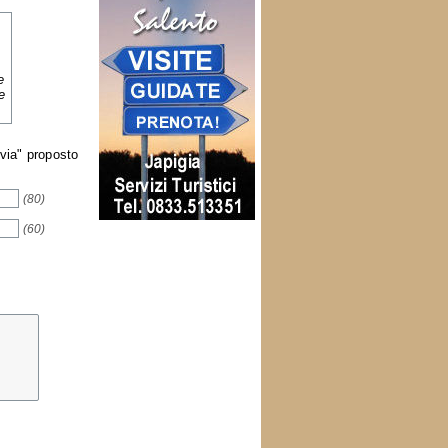
e
e
nvia" proposto
(80)
(60)