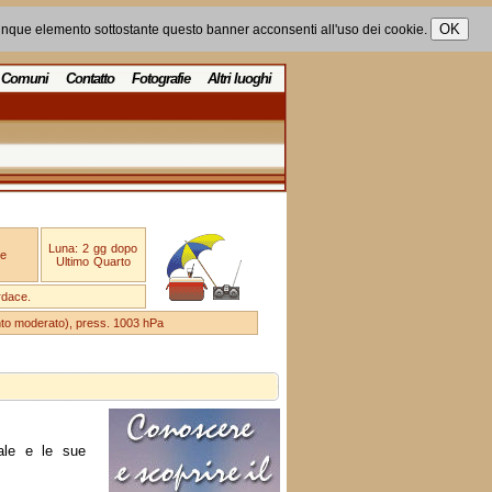
unque elemento sottostante questo banner acconsenti all'uso dei cookie.
Comuni
Contatto
Fotografie
Altri luoghi
Luna: 2 gg dopo
e
Ultimo Quarto
rdace.
ento moderato), press. 1003 hPa
ale e le sue