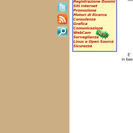
E` 
in bas