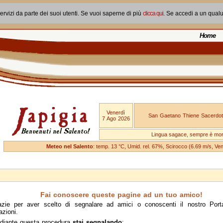
ervizi da parte dei suoi utenti. Se vuoi saperne di più
clicca qui
. Se accedi a un qual
Home
Venerdì
San Gaetano Thiene Sacerdot
7 Ago 2026
Lingua sagace, sempre è mo
Meteo nel Salento
: temp. 13 °C, Umid. rel. 67%, Scirocco (6.69 m/s, V
Fai conoscere queste pagine ad un tuo amico!
azie per aver scelto di segnalare ad amici o conoscenti il nostro Port
azioni.
diante questa procedura
stai segnalando
: