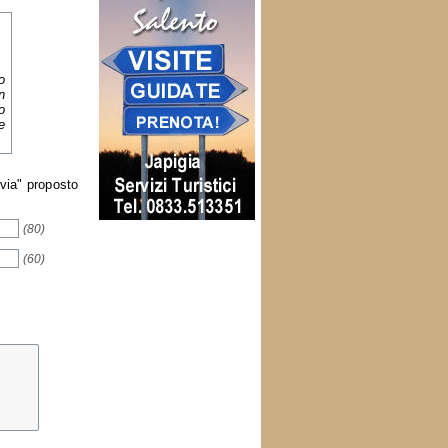
o
n
o
e
nvia" proposto
(80)
(60)