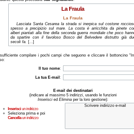
La Fraula
La Fraula
Lasciata Santa Cesarea la strada si inerpica sul costone roccios
spesso a precipizio sul mare. La costa è arricchita da pinete co
alberi piantati alla fine della seconda guerra mondiale che poco hann
da spartire con il favoloso Bosco del Belvedere distrutto già du
secoli fa.
[...]
sufficiente compilare i pochi campi che seguono e cliccare il bottoncino "I
so:
Il tuo nome
:
La tua E-mail
:
E-mail dei destinatari
(indicare al massimo 5 indirizzi, usando le funzioni
Inserisci
ed
Elimina
per la loro gestione):
Inserisci
un indirizzo
Seleziona prima e poi
Cancella
un indirizzo