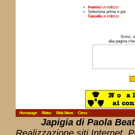
Inserisci
un indirizzo
Seleziona prima e poi
Cancella
un indirizzo
Scrivi, 
alla pagina che
Homepage
Meteo
Web News
Cerca
Japigia di Paola Bea
Realizzazione siti Internet, P