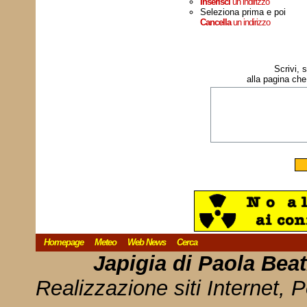
Inserisci
un indirizzo
Seleziona prima e poi
Cancella
un indirizzo
Scrivi, 
alla pagina che
Homepage
Meteo
Web News
Cerca
Japigia di Paola Bea
Realizzazione siti Internet, P