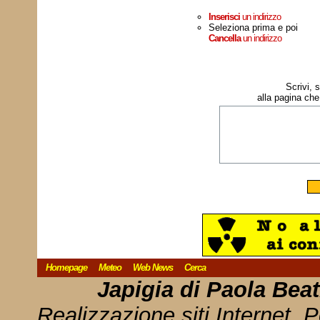
Inserisci
un indirizzo
Seleziona prima e poi
Cancella
un indirizzo
Scrivi, 
alla pagina che
Homepage
Meteo
Web News
Cerca
Japigia di Paola Bea
Realizzazione siti Internet, P