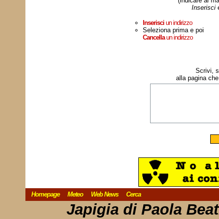
(indicare al ma
Inserisci
Inserisci
un indirizzo
Seleziona prima e poi
Cancella
un indirizzo
Scrivi, 
alla pagina che
Homepage
Meteo
Web News
Cerca
Japigia di Paola Bea