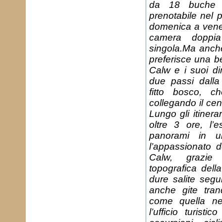
da 18 buche d
prenotabile nel 
domenica a vener
camera dopp
singola.Ma anche
preferisce una be
Calw e i suoi di
due passi dalla
fitto bosco, ch
collegando il cen
Lungo gli itinera
oltre 3 ore, l’
panorami in u
l’appassionato d
Calw, grazie 
topografica della 
dure salite seg
anche gite tranq
come quella ne
l’ufficio turist