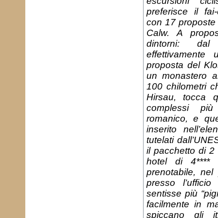
escursioni cic
preferisce il fai
con 17 proposte d
Calw. A proposi
dintorni: da
effettivamente
proposta del Klo
un monastero all
100 chilometri c
Hirsau, tocca q
complessi più
romanico, e que
inserito nell’el
tutelati dall’UN
il pacchetto di 
hotel di 4**** 
prenotabile, nel
presso l’ufficio
sentisse più “pigr
facilmente in m
spiccano gli it