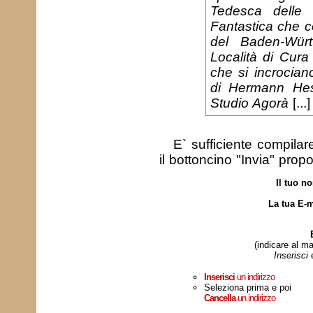
Tedesca delle 
Fantastica che co
del Baden-Würt
Località di Cura
che si incrociano
di Hermann Hes
Studio Agorà
[...]
E` sufficiente compila
il bottoncino "Invia" prop
Il tuo n
La tua E-m
(indicare al ma
Inserisci
Inserisci
un indirizzo
Seleziona prima e poi
Cancella
un indirizzo