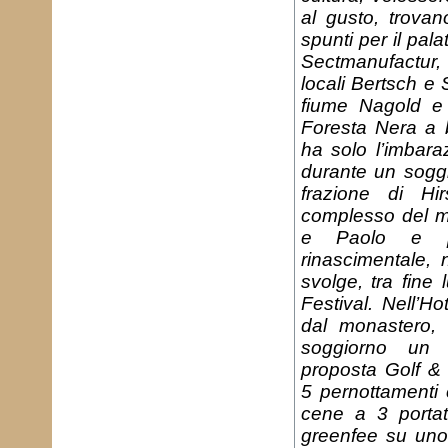
al gusto, trova
spunti per il pal
Sectmanufactur, 
locali Bertsch e 
fiume Nagold e 
Foresta Nera a b
ha solo l’imbara
durante un soggi
frazione di Hir
complesso del m
e Paolo e pe
rinascimentale, 
svolge, tra fine 
Festival. Nell’H
dal monastero, 
soggiorno un t
proposta Golf & C
5 pernottamenti 
cene a 3 portat
greenfee su uno 