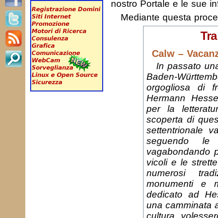
nostro Portale e le sue in
Mediante questa proc
Tra
Calw – Vacanz
In passato una 
Baden-Württe
orgogliosa di fr
Hermann Hesse”
per la letterat
scoperta di ques
settentrionale v
seguendo le 
vagabondando pia
vicoli e le stret
numerosi tradi
monumenti e mu
dedicato ad He
una camminata all
cultura, volesse