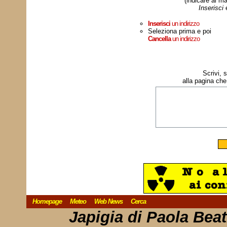
(indicare al ma
Inserisci
Inserisci
un indirizzo
Seleziona prima e poi
Cancella
un indirizzo
Scrivi, 
alla pagina che
Homepage
Meteo
Web News
Cerca
Japigia di Paola Bea