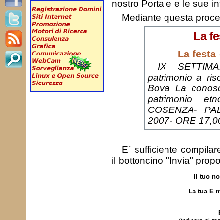
nostro Portale e le sue in
Mediante questa proc
La fe
La festa
IX SETTIM
patrimonio a ris
Bova La conosc
patrimonio etn
COSENZA- PA
2007- ORE 17,0
E` sufficiente compila
il bottoncino "Invia" prop
Il tuo n
La tua E-m