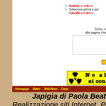
Inserisci
un indirizzo
Seleziona prima e poi
Cancella
un indirizzo
Scrivi, 
alla pagina che
Homepage
Meteo
Web News
Cerca
Japigia di Paola Bea
Realizzazione siti Internet, P