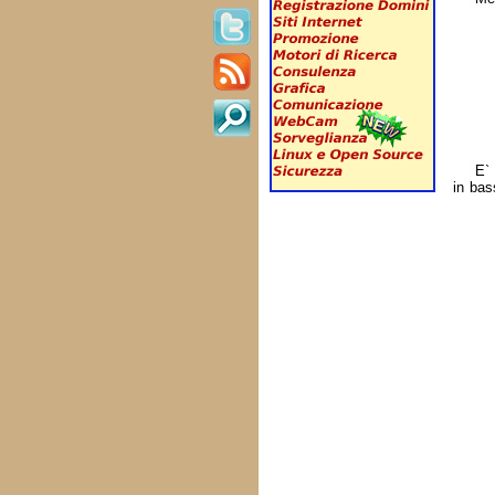
E` 
in bas