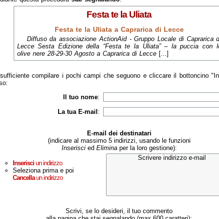
Festa te la Uliata
Festa te la Uliata a Caprarica di Lecce
Diffuso da associazione ActionAid - Gruppo Locale di Caprarica d
Lecce Sesta Edizione della “Festa te la Uliata” – la puccia con l
olive nere 28-29-30 Agosto a Caprarica di Lecce
[...]
sufficiente compilare i pochi campi che seguono e cliccare il bottoncino "I
so:
Il tuo nome
:
La tua E-mail
:
E-mail dei destinatari
(indicare al massimo 5 indirizzi, usando le funzioni
Inserisci
ed
Elimina
per la loro gestione):
Inserisci
un indirizzo
Seleziona prima e poi
Cancella
un indirizzo
Scrivi, se lo desideri, il tuo commento
alla pagina che stai segnalando (max 600 caratteri):