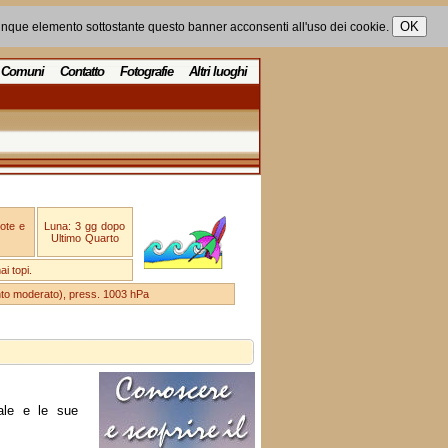
unque elemento sottostante questo banner acconsenti all'uso dei cookie.
Comuni
Contatto
Fotografie
Altri luoghi
ote e
Luna: 3 gg dopo
Ultimo Quarto
i topi.
ento moderato), press. 1003 hPa
ale e le sue