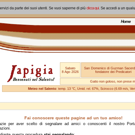
ervizi da parte dei suoi utenti. Se vuoi saperne di più
clicca qui
. Se accedi a un qual
Home
Sabato
San Domenico di Guzman Sacerd
8 Ago 2026
fondatore dei Predicatori
Gatto non goloso, non prese ma
Meteo nel Salento
: temp. 13 °C, Umid. rel. 67%, Scirocco (6.69 m/s, V
Fai conoscere queste pagine ad un tuo amico!
azie per aver scelto di segnalare ad amici o conoscenti il nostro Port
azioni.
diante questa procedura
stai segnalando
: