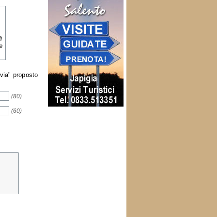
i
e
nvia" proposto
(80)
(60)