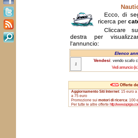
Nauti
Ecco, di segu
ricerca per
cat
Cliccare s
destra per visualizza
l'annuncio:
Elenco ann
Vendesi
: vendo scafo c
1
Vedi annuncio (i
Offerte d
Aggiornamento Siti Internet
: 15 euro a
a 75 euro
Promozione sui
motori di ricerca
: 100 
Per tutte le altre offerte
http://www.iapigia.co