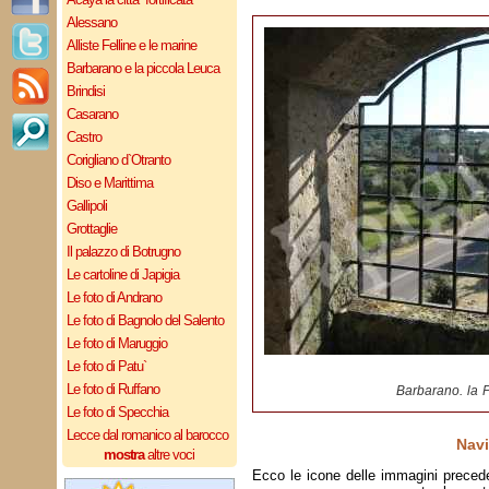
Alessano
Alliste Felline e le marine
Barbarano e la piccola Leuca
Brindisi
Casarano
Castro
Corigliano d`Otranto
Diso e Marittima
Gallipoli
Grottaglie
Il palazzo di Botrugno
Le cartoline di Japigia
Le foto di Andrano
Le foto di Bagnolo del Salento
Le foto di Maruggio
Le foto di Patu`
Le foto di Ruffano
Barbarano. la 
Le foto di Specchia
Lecce dal romanico al barocco
Navi
mostra
altre voci
Ecco le icone delle immagini preced