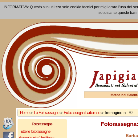
INFORMATIVA: Questo sito utilizza solo cookie tecnici per migliorare l'uso dei ser
sottostante questo bann
Meteo nel Salent
Home
»
Le Fotorassegne
»
Fotorassegna barbarano
»
Immagine n. 70
Fotorassegna:
Fotorassegne
Tutte le fotorassegne
Barba
Acaya la citta` fortificata