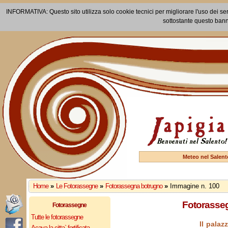
INFORMATIVA: Questo sito utilizza solo cookie tecnici per migliorare l'uso dei ser
sottostante questo bann
Meteo nel Salent
Home
»
Le Fotorassegne
»
Fotorassegna botrugno
»
Immagine n. 100
Fotorasseg
Fotorassegne
Tutte le fotorassegne
Il pala
Acaya la citta` fortificata