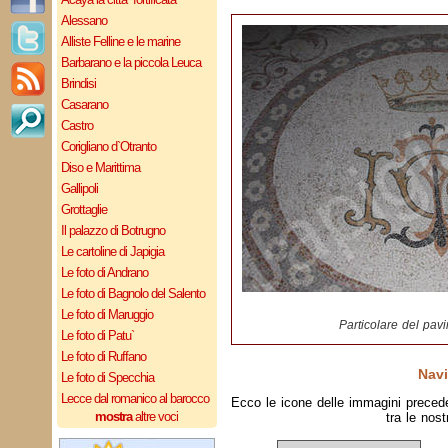
Alessano
Alliste Felline e le marine
Barbarano e la piccola Leuca
Brindisi
Casarano
Castro
Corigliano d`Otranto
Diso e Marittima
Gallipoli
Grottaglie
Il palazzo di Botrugno
Le cartoline di Japigia
Le foto di Andrano
Le foto di Bagnolo del Salento
Le foto di Maruggio
Particolare del pav
Le foto di Patu`
Le foto di Ruffano
Navi
Le foto di Specchia
Lecce dal romanico al barocco
Ecco le icone delle immagini preced
mostra
altre voci
tra le nost