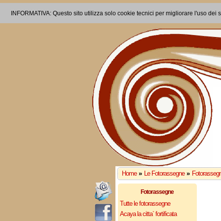
INFORMATIVA: Questo sito utilizza solo cookie tecnici per migliorare l'uso dei s
Home
»
Le Fotorassegne
»
Fotorasseg
Fotorassegne
Tutte le fotorassegne
Acaya la citta` fortificata