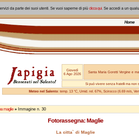
ervizi da parte dei suoi utenti. Se vuoi saperne di più
clicca qui
. Se accedi a un qual
Home
Giovedì
Santa Maria Goretti Vergine e mar
6 Ago 2026
Si può vivere senza fratelli ma non 
Meteo nel Salento
: temp. 13 °C, Umid. rel. 67%, Scirocco (6.69 m/s, V
na maglie
»
Immagine n. 30
Fotorassegna: Maglie
La citta` di Maglie