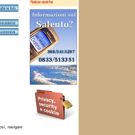
Notizie storiche
osì, navigare