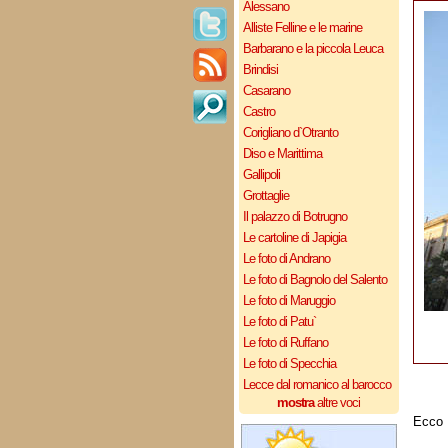
Alessano
Alliste Felline e le marine
Barbarano e la piccola Leuca
Brindisi
Casarano
Castro
Corigliano d`Otranto
Diso e Marittima
Gallipoli
Grottaglie
Il palazzo di Botrugno
Le cartoline di Japigia
Le foto di Andrano
Le foto di Bagnolo del Salento
Le foto di Maruggio
Le foto di Patu`
Le foto di Ruffano
Le foto di Specchia
Lecce dal romanico al barocco
mostra
altre voci
Ecco 