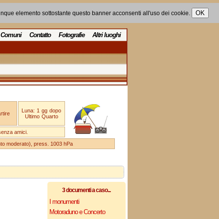
unque elemento sottostante questo banner acconsenti all'uso dei cookie.
Comuni
Contatto
Fotografie
Altri luoghi
Luna: 1 gg dopo
tire
Ultimo Quarto
senza amici.
ento moderato), press. 1003 hPa
3 documenti a caso...
I monumenti
Motoraduno e Concerto