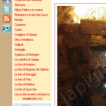
Alessano
Alliste Felline e le marine
Barbarano e la piccola Leuca
Brindisi
Casarano
Castro
Corigliano d`Otranto
Diso e Marittima
Gallipoli
Grottaglie
Il palazzo di Botrugno
Le cartoline di Japigia
Le foto di Andrano
Le foto di Bagnolo del Salento
Le foto di Maruggio
Le foto di Patu`
Le foto di Ruffano
Le foto di Specchia
Lecce dal romanico al barocco
mostra
altre voci