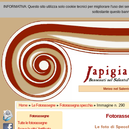
INFORMATIVA: Questo sito utilizza solo cookie tecnici per migliorare l'uso dei ser
sottostante questo bann
Meteo nel Salent
Home
»
Le Fotorassegne
»
Fotorassegna specchia
»
Immagine n. 290
Fotorasse
Fotorassegne
Tutte le fotorassegne
Le foto di Specch
Acaya la citta` fortificata