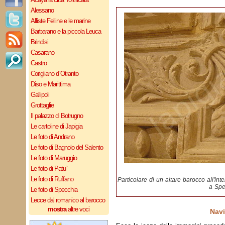
Alessano
Alliste Felline e le marine
Barbarano e la piccola Leuca
Brindisi
Casarano
Castro
Corigliano d`Otranto
Diso e Marittima
Gallipoli
Grottaglie
Il palazzo di Botrugno
Le cartoline di Japigia
Le foto di Andrano
Le foto di Bagnolo del Salento
Le foto di Maruggio
Le foto di Patu`
Le foto di Ruffano
Particolare di un altare barocco all'in
a Spe
Le foto di Specchia
Lecce dal romanico al barocco
mostra
altre voci
Navi